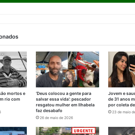
ionados
são mortos e
‘Deus colocou a gente para
Jovem e saud
m rio com
salvar essa vida’: pescador
de 31 anos m
resgatou mulher em Ilhabela
por coleta d
faz desabafo
6
23 de maio d
26 de maio de 2026