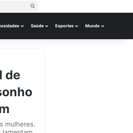
Procurar
por
iosidades
Saúde
Esportes
Mundo
l de
 sonho
em
as mulheres.
s lamentam.