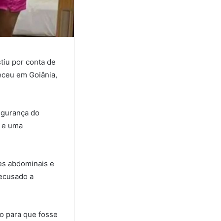
tiu por conta de
teceu em Goiânia,
egurança do
a e uma
es abdominais e
recusado a
o para que fosse