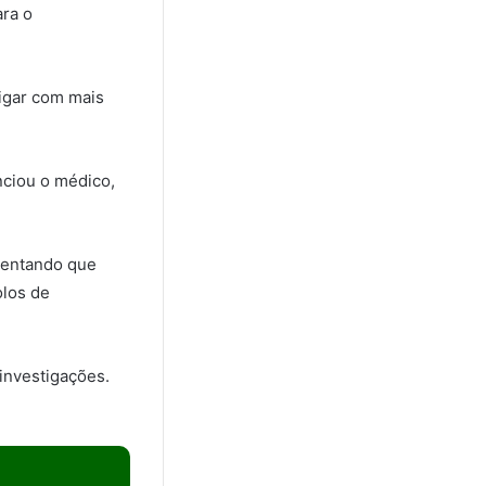
ara o
tigar com mais
nciou o médico,
lientando que
olos de
investigações.