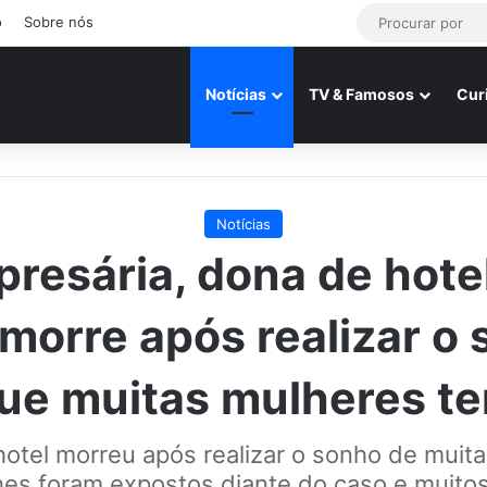
o
Sobre nós
Notícias
TV & Famosos
Cur
Notícias
resária, dona de hote
 morre após realizar o
ue muitas mulheres t
otel morreu após realizar o sonho de muit
hes foram expostos diante do caso e muito