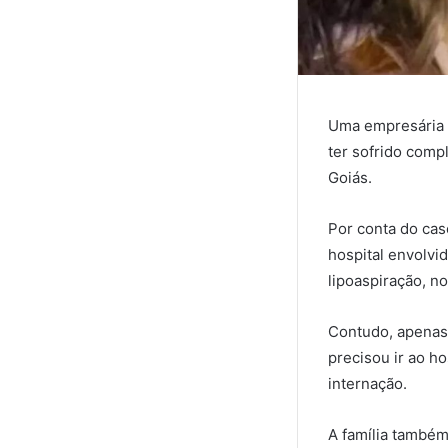
Uma empresária m
ter sofrido comp
Goiás.
Por conta do cas
hospital envolvi
lipoaspiração, n
Contudo, apenas 
precisou ir ao ho
internação.
A família també