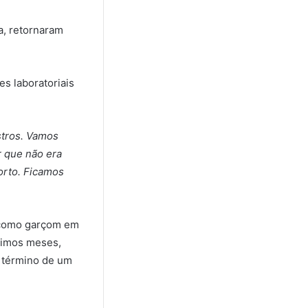
a, retornaram
es laboratoriais
stros. Vamos
r que não era
orto. Ficamos
o como garçom em
ltimos meses,
o término de um