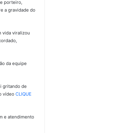
e porteiro,
re a gravidade do
 vida viralizou
cordado,
ção da equipe
i gritando de
ao vídeo
CLIQUE
em e atendimento