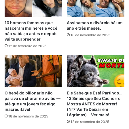
10 homens famosos que
Assinamos o divórcio há um
nasceram mulheres e você
ano e três meses.
não sabia; o antes e depois
18 de novembro de 2025
vai te surpreender
12 de fevereiro de 2026
O bebê do bilionário não
Ele Sabe que Está Partindo…
parava de chorar no avião —
13 Sinais que Seu Cachorro
até que um jovem fez algo
Mostra ANTES de Morrer!
inacreditável
(N°7 Vai Te Deixar em
Lágrimas)… Ver mais!
18 de novembro de 2025
12 de setembro de 2025