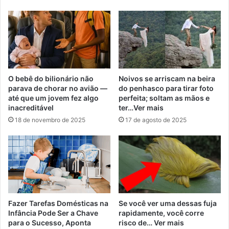
O bebê do bilionário não
Noivos se arriscam na beira
parava de chorar no avião —
do penhasco para tirar foto
até que um jovem fez algo
perfeita; soltam as mãos e
inacreditável
ter…Ver mais
18 de novembro de 2025
17 de agosto de 2025
Fazer Tarefas Domésticas na
Se você ver uma dessas fuja
Infância Pode Ser a Chave
rapidamente, você corre
para o Sucesso, Aponta
risco de… Ver mais