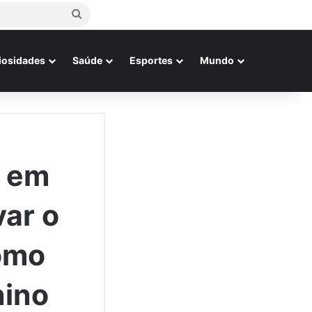
Procurar
por
iosidades
Saúde
Esportes
Mundo
u em
var o
como
nino