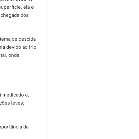
uperfície, ela o
a chegada dos
stema de descida
ia devido ao frio
tal, onde
i medicado e,
ções leves,
mportância da