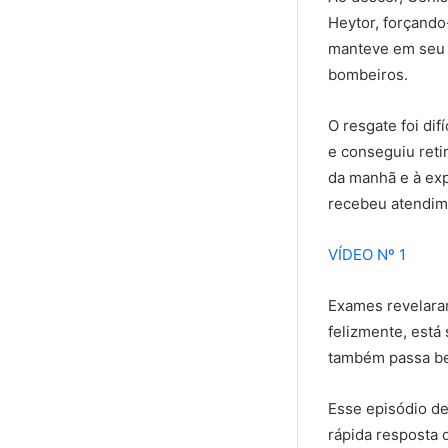
Heytor, forçando-
manteve em seu c
bombeiros.
O resgate foi di
e conseguiu reti
da manhã e à exp
recebeu atendim
VÍDEO Nº 1
Exames revelara
felizmente, está
também passa b
Esse episódio de
rápida resposta 