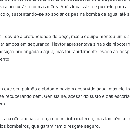
a a procurá-lo com as mãos. Após localizá-lo e puxá-lo para a s
olo, sustentando-se ao apoiar os pés na bomba de água, até 
fícil devido à profundidade do poço, mas a equipe montou um si
rar ambos em segurança. Heytor apresentava sinais de hipoterm
osição prolongada à água, mas foi rapidamente levado ao hospi
ento.
m que seu pulmão e abdome haviam absorvido água, mas ele fo
 se recuperando bem. Genislaine, apesar do susto e das escoria
em.
staca não apenas a força e o instinto materno, mas também a i
dos bombeiros, que garantiram o resgate seguro.