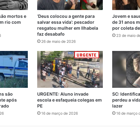
são mortos e
‘Deus colocou a gente para
Jovem e saud
m rio com
salvar essa vida’: pescador
de 31 anos m
resgatou mulher em Ilhabela
por coleta d
faz desabafo
6
23 de maio d
26 de maio de 2026
ns são
URGENTE: Aluno invade
SC: Identifi
nte após
escola e esfaqueia colegas em
perdeu a vi
rado
PE
lazer
26
16 de março de 2026
16 de março 