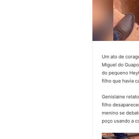
Um ato de corag
Miguel do Guapor
do pequeno Heyto
filho que havia c
Genislaine relat
filho desaparece
menino se debat
poço usando a c