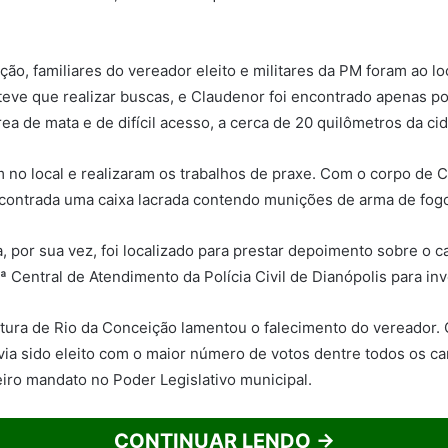
ão, familiares do vereador eleito e militares da PM foram ao lo
 teve que realizar buscas, e Claudenor foi encontrado apenas po
ea de mata e de difícil acesso, a cerca de 20 quilômetros da ci
m no local e realizaram os trabalhos de praxe. Com o corpo de 
ncontrada uma caixa lacrada contendo munições de arma de fogo
a, por sua vez, foi localizado para prestar depoimento sobre o c
ª Central de Atendimento da Polícia Civil de Dianópolis para in
itura de Rio da Conceição lamentou o falecimento do vereador. 
avia sido eleito com o maior número de votos dentre todos os ca
eiro mandato no Poder Legislativo municipal.
CONTINUAR LENDO →