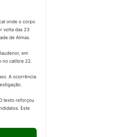
cal onde o corpo
r volta das 23
dade de Almas.
Claudenor, em
 no calibre 22.
aso. A ocorrência
vestigação.
O texto reforçou
ndidatos. Este