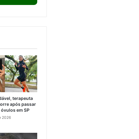
ável, terapeuta
orre após passar
e óvulos em SP
e 2026