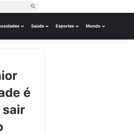
Procurar
por
iosidades
Saúde
Esportes
Mundo
ior
ade é
sair
o