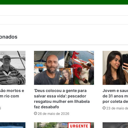
ionados
são mortos e
‘Deus colocou a gente para
Jovem e saud
m rio com
salvar essa vida’: pescador
de 31 anos m
resgatou mulher em Ilhabela
por coleta d
faz desabafo
6
23 de maio d
26 de maio de 2026