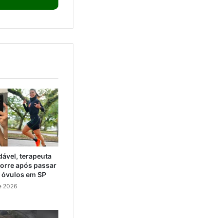
ável, terapeuta
orre após passar
e óvulos em SP
e 2026