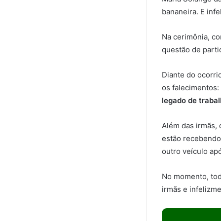
bananeira. E infe
Na cerimônia, co
questão de parti
Diante do ocorri
os falecimentos
legado de traba
Além das irmãs, 
estão recebendo 
outro veículo ap
No momento, tod
irmãs e infelizm