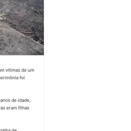
ram vítimas de um
erimônia foi
 anos de idade,
las eram filhas
palha de