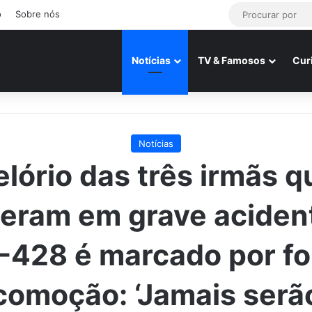
o
Sobre nós
Notícias
TV & Famosos
Cur
Notícias
elório das três irmãs q
eram em grave aciden
-428 é marcado por fo
comoção: ‘Jamais serã