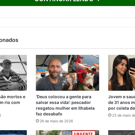
ionados
são mortos e
‘Deus colocou a gente para
Jovem e saud
m rio com
salvar essa vida’: pescador
de 31 anos m
resgatou mulher em Ilhabela
por coleta d
faz desabafo
6
23 de maio d
26 de maio de 2026