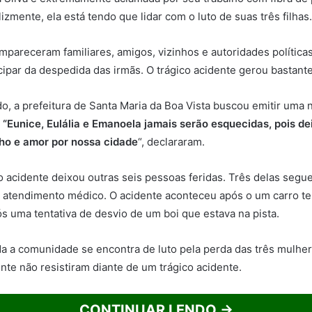
lizmente, ela está tendo que lidar com o luto de suas três filhas.
mpareceram familiares, amigos, vizinhos e autoridades política
cipar da despedida das irmãs. O trágico acidente gerou bastant
do, a prefeitura de Santa Maria da Boa Vista buscou emitir uma 
:
“Eunice, Eulália e Emanoela jamais serão esquecidas, pois d
lho e amor por nossa cidade
“, declararam.
o acidente deixou outras seis pessoas feridas. Três delas segu
atendimento médico. O acidente aconteceu após o um carro te
ós uma tentativa de desvio de um boi que estava na pista.
a a comunidade se encontra de luto pela perda das três mulhe
ente não resistiram diante de um trágico acidente.
CONTINUAR LENDO →