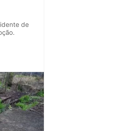
cidente de
oção.