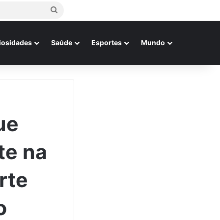
Procurar
por
iosidades
Saúde
Esportes
Mundo
ue
te na
rte
o