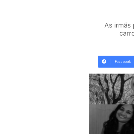
As irmãs 
carr
Facebook