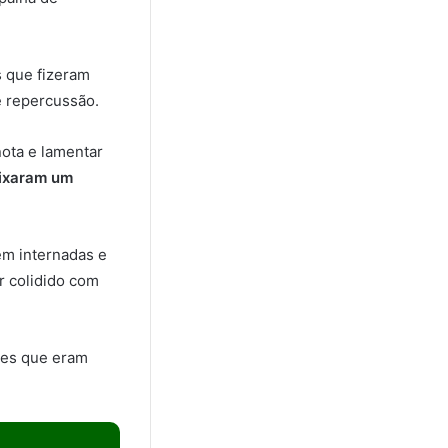
s que fizeram
e repercussão.
nota e lamentar
eixaram um
em internadas e
r colidido com
res que eram