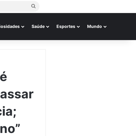
Procurar
por
iosidades
Saúde
Esportes
Mundo
 é
passar
ia;
ano”