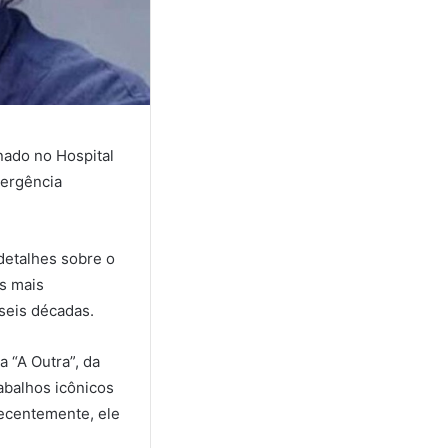
nado no Hospital
mergência
detalhes sobre o
s mais
seis décadas.
 “A Outra”, da
abalhos icônicos
Recentemente, ele