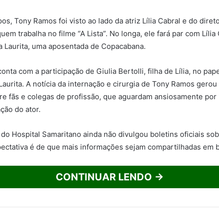
s, Tony Ramos foi visto ao lado da atriz Lília Cabral e do diret
em trabalha no filme “A Lista”. No longa, ele fará par com Lília
a Laurita, uma aposentada de Copacabana.
nta com a participação de Giulia Bertolli, filha de Lília, no pa
Laurita. A notícia da internação e cirurgia de Tony Ramos gero
re fãs e colegas de profissão, que aguardam ansiosamente por
ção do ator.
do Hospital Samaritano ainda não divulgou boletins oficiais so
ectativa é de que mais informações sejam compartilhadas em 
CONTINUAR LENDO →