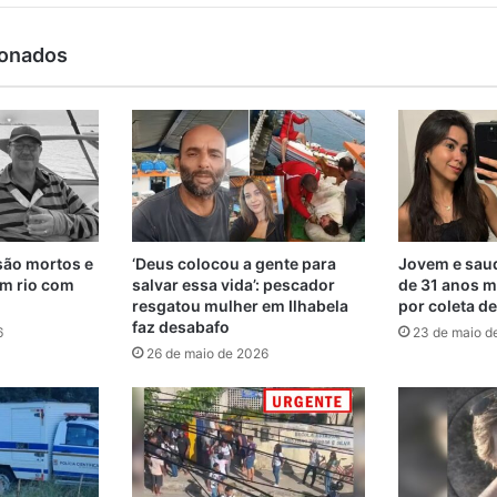
ionados
são mortos e
‘Deus colocou a gente para
Jovem e saud
m rio com
salvar essa vida’: pescador
de 31 anos m
resgatou mulher em Ilhabela
por coleta d
faz desabafo
6
23 de maio d
26 de maio de 2026