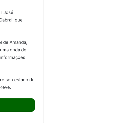
or José
 Cabral, que
pel de Amanda,
u uma onda de
 informações
bre seu estado de
breve.