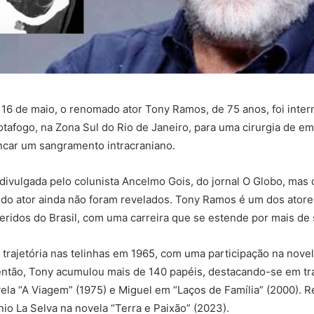
a 16 de maio, o renomado ator Tony Ramos, de 75 anos, foi inter
tafogo, na Zona Sul do Rio de Janeiro, para uma cirurgia de e
ncar um sangramento intracraniano.
 divulgada pelo colunista Ancelmo Gois, do jornal O Globo, mas 
do ator ainda não foram revelados. Tony Ramos é um dos atore
eridos do Brasil, com uma carreira que se estende por mais de 
trajetória nas telinhas em 1965, com uma participação na novela
ntão, Tony acumulou mais de 140 papéis, destacando-se em tr
la “A Viagem” (1975) e Miguel em “Laços de Família” (2000). 
nio La Selva na novela “Terra e Paixão” (2023).