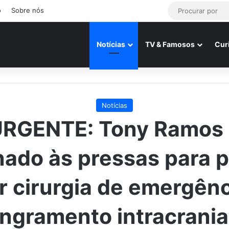
o
Sobre nós
Notícias
TV & Famosos
Cur
Notícias
RGENTE: Tony Ramos
nado às pressas para 
r cirurgia de emergênc
ngramento intracrani