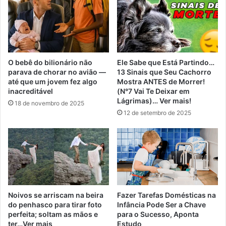
O bebê do bilionário não
Ele Sabe que Está Partindo…
parava de chorar no avião —
13 Sinais que Seu Cachorro
até que um jovem fez algo
Mostra ANTES de Morrer!
inacreditável
(N°7 Vai Te Deixar em
Lágrimas)… Ver mais!
18 de novembro de 2025
12 de setembro de 2025
Noivos se arriscam na beira
Fazer Tarefas Domésticas na
do penhasco para tirar foto
Infância Pode Ser a Chave
perfeita; soltam as mãos e
para o Sucesso, Aponta
ter…Ver mais
Estudo