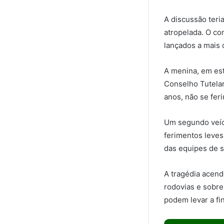
A discussão teri
atropelada. O co
lançados a mais 
A menina, em est
Conselho Tutela
anos, não se feri
Um segundo veíc
ferimentos leves.
das equipes de s
A tragédia acend
rodovias e sobr
podem levar a fin