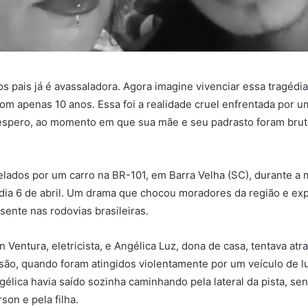
os pais já é avassaladora. Agora imagine vivenciar essa tragédia
com apenas 10 anos. Essa foi a realidade cruel enfrentada por 
sespero, ao momento em que sua mãe e seu padrasto foram bru
elados por um carro na BR-101, em Barra Velha (SC), durante a
dia 6 de abril. Um drama que chocou moradores da região e ex
sente nas rodovias brasileiras.
 Ventura, eletricista, e Angélica Luz, dona de casa, tentava atr
ão, quando foram atingidos violentamente por um veículo de 
élica havia saído sozinha caminhando pela lateral da pista, se
son e pela filha.