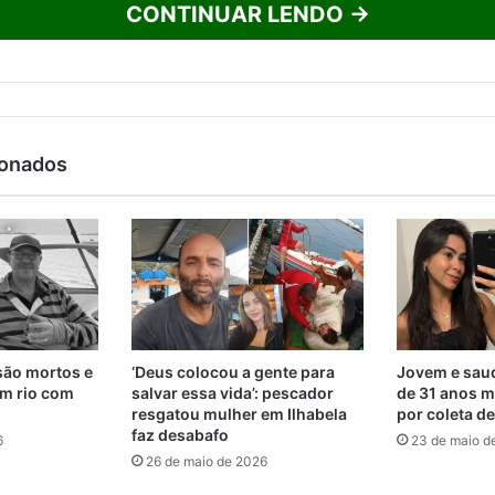
CONTINUAR LENDO →
ionados
são mortos e
‘Deus colocou a gente para
Jovem e saud
m rio com
salvar essa vida’: pescador
de 31 anos m
resgatou mulher em Ilhabela
por coleta d
faz desabafo
6
23 de maio d
26 de maio de 2026