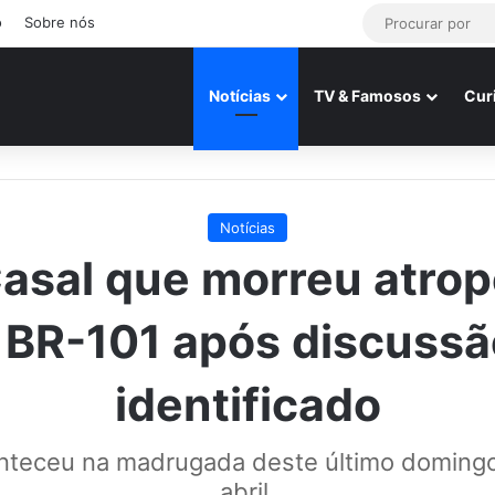
o
Sobre nós
Notícias
TV & Famosos
Cur
Notícias
asal que morreu atro
 BR-101 após discussã
identificado
nteceu na madrugada deste último domingo,
abril.