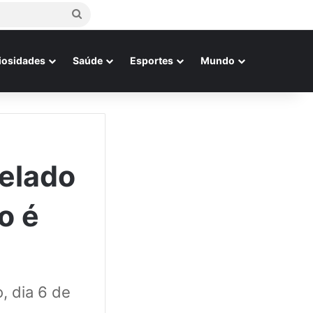
Procurar
por
iosidades
Saúde
Esportes
Mundo
pelado
o é
 dia 6 de