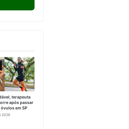
ável, terapeuta
orre após passar
e óvulos em SP
e 2026