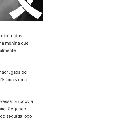
 diante dos
uma menina que
talmente
 madrugada do
pôs, mais uma
avessar a rodovia
luxo. Segundo
ndo seguida logo