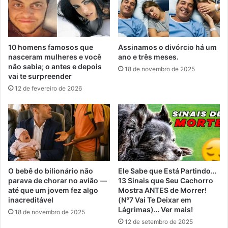
10 homens famosos que
Assinamos o divórcio há um
nasceram mulheres e você
ano e três meses.
não sabia; o antes e depois
18 de novembro de 2025
vai te surpreender
12 de fevereiro de 2026
O bebê do bilionário não
Ele Sabe que Está Partindo…
parava de chorar no avião —
13 Sinais que Seu Cachorro
até que um jovem fez algo
Mostra ANTES de Morrer!
inacreditável
(N°7 Vai Te Deixar em
Lágrimas)… Ver mais!
18 de novembro de 2025
12 de setembro de 2025