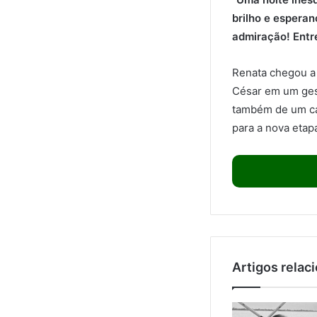
brilho e espera
admiração! Entre
Renata chegou a
César em um ges
também de um ca
para a nova etap
Artigos relac