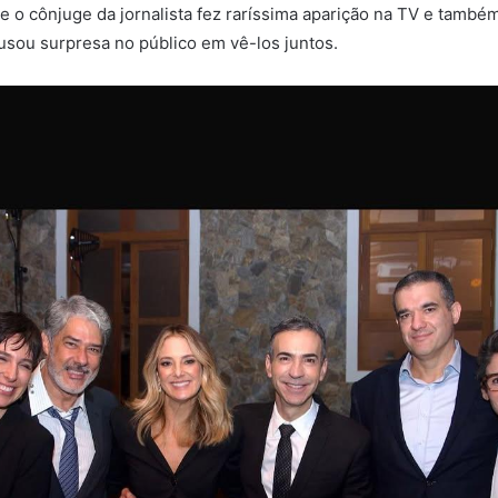
 e o cônjuge da jornalista fez raríssima aparição na TV e també
ausou surpresa no público em vê-los juntos.