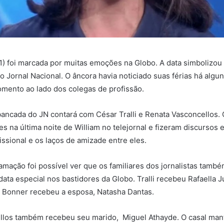
31) foi marcada por muitas emoções na Globo. A data simbolizou a
o Jornal Nacional. O âncora havia noticiado suas férias há alg
mento ao lado dos colegas de profissão.
ancada do JN contará com César Tralli e Renata Vasconcellos. O
s na última noite de William no telejornal e fizeram discursos
issional e os laços de amizade entre eles.
ramação foi possível ver que os familiares dos jornalistas tam
data especial nos bastidores da Globo. Tralli recebeu Rafaella J
. Bonner recebeu a esposa, Natasha Dantas.
llos também recebeu seu marido, Miguel Athayde. O casal man