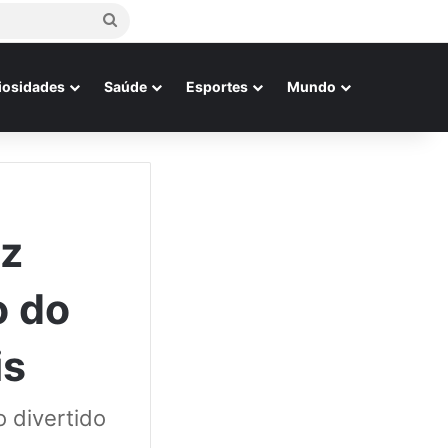
Procurar
por
iosidades
Saúde
Esportes
Mundo
az
o do
is
 divertido