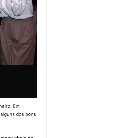
heiro. Em
 alguns dos bons
começa cheio de