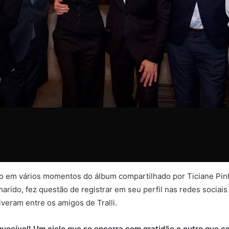
ado em vários momentos do álbum compartilhado por Ticiane Pin
ido, fez questão de registrar em seu perfil nas redes sociais
eram entre os amigos de Tralli.
quecível! Um ciclo que se encerra com gratidão e outro que 