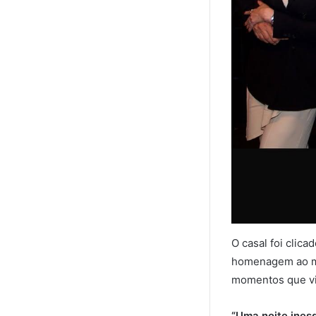
O casal foi clic
homenagem ao mar
momentos que viv
“Uma noite ines