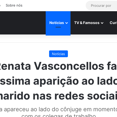
o
Sobre nós
Notícias
TV & Famosos
Cur
Notícias
enata Vasconcellos f
íssima aparição ao lad
arido nas redes socia
sta apareceu ao lado do cônjuge em momento
com os colegas de trabalho