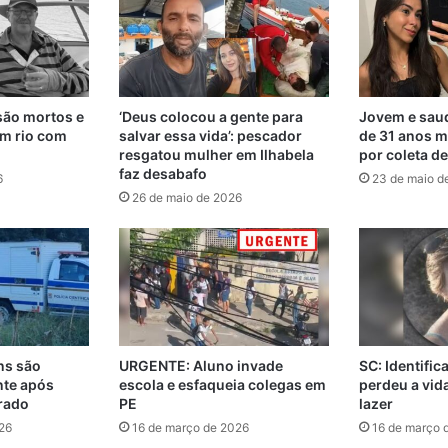
são mortos e
‘Deus colocou a gente para
Jovem e saud
m rio com
salvar essa vida’: pescador
de 31 anos m
resgatou mulher em Ilhabela
por coleta d
faz desabafo
6
23 de maio d
26 de maio de 2026
ns são
URGENTE: Aluno invade
SC: Identifi
nte após
escola e esfaqueia colegas em
perdeu a vi
rado
PE
lazer
26
16 de março de 2026
16 de março 