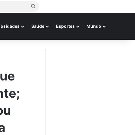
Procurar
por
iosidades
Saúde
Esportes
Mundo
que
nte;
ou
a