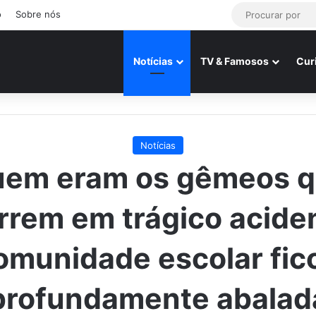
o
Sobre nós
Notícias
TV & Famosos
Cur
Notícias
em eram os gêmeos 
rem em trágico acide
omunidade escolar fic
profundamente abalad