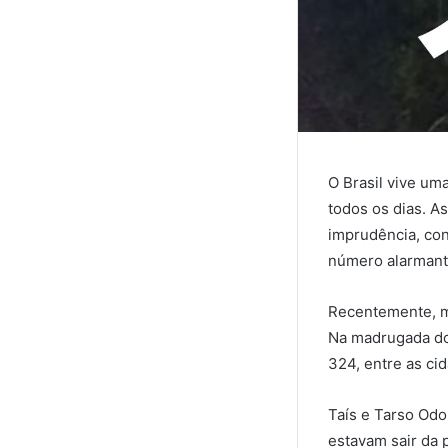
O Brasil vive um
todos os dias. A
imprudência, co
número alarmante
Recentemente, ma
Na madrugada do
324, entre as ci
Taís e Tarso Odo
estavam sair da 