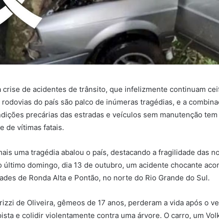
a crise de acidentes de trânsito, que infelizmente continuam ce
s rodovias do país são palco de inúmeras tragédias, e a combin
ndições precárias das estradas e veículos sem manutenção te
 de vítimas fatais.
is uma tragédia abalou o país, destacando a fragilidade das n
 último domingo, dia 13 de outubro, um acidente chocante aco
dades de Ronda Alta e Pontão, no norte do Rio Grande do Sul.
rizzi de Oliveira, gêmeos de 17 anos, perderam a vida após o v
pista e colidir violentamente contra uma árvore. O carro, um Vo