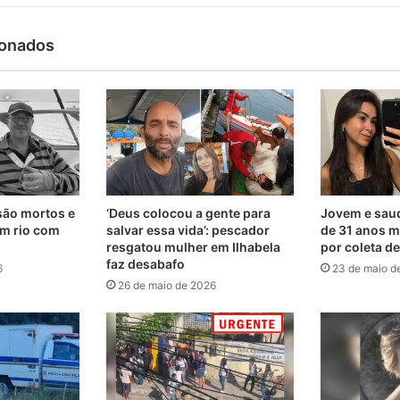
ionados
são mortos e
‘Deus colocou a gente para
Jovem e saud
m rio com
salvar essa vida’: pescador
de 31 anos m
resgatou mulher em Ilhabela
por coleta d
faz desabafo
6
23 de maio d
26 de maio de 2026