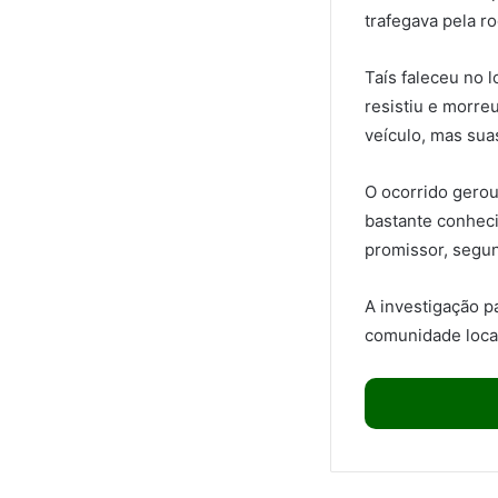
trafegava pela r
Taís faleceu no 
resistiu e morre
veículo, mas sua
O ocorrido gero
bastante conhec
promissor, segun
A investigação p
comunidade local