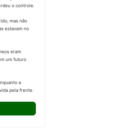
rdeu o controle.
rido, mas não
oas estavam no
êmeos eram
om um futuro
enquanto a
ida pela frente.