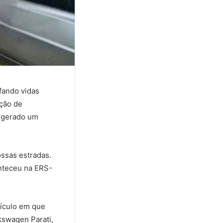
ifando vidas
ação de
m gerado um
ossas estradas.
nteceu na ERS-
eículo em que
lkswagen Parati,