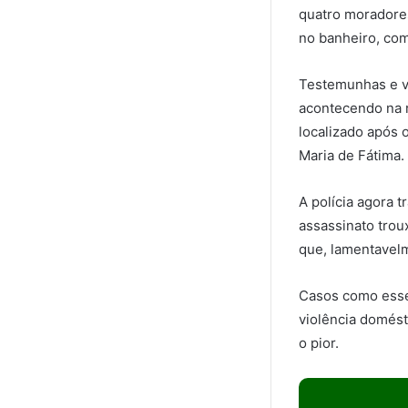
quatro moradores
no banheiro, com
Testemunhas e v
acontecendo na r
localizado após 
Maria de Fátima.
A polícia agora t
assassinato trou
que, lamentavelm
Casos como esse
violência domést
o pior.