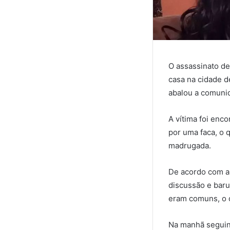
O assassinato de
casa na cidade d
abalou a comunid
A vítima foi enc
por uma faca, o 
madrugada.
De acordo com a 
discussão e baru
eram comuns, o q
Na manhã seguint