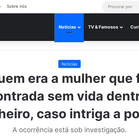
o
Sobre nós
Notícias
TV & Famosos
Cur
Notícias
uem era a mulher que f
ntrada sem vida dent
eiro, caso intriga a po
A ocorrência está sob investigação.