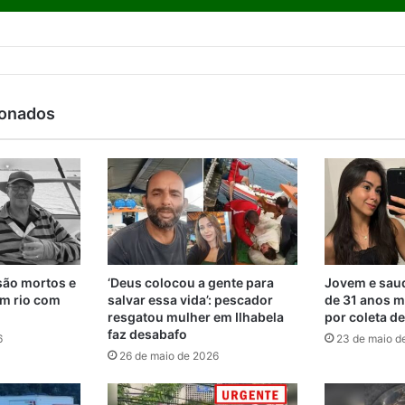
ionados
são mortos e
‘Deus colocou a gente para
Jovem e saud
m rio com
salvar essa vida’: pescador
de 31 anos m
resgatou mulher em Ilhabela
por coleta d
faz desabafo
6
23 de maio d
26 de maio de 2026