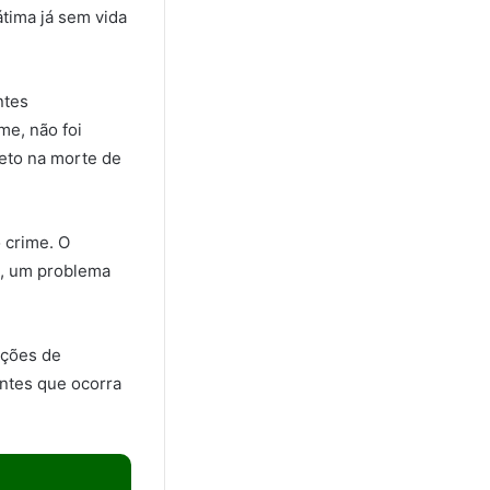
tima já sem vida
ntes
me, não foi
reto na morte de
o crime. O
al, um problema
ações de
antes que ocorra