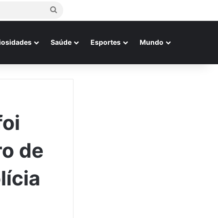
Procurar
por
iosidades
Saúde
Esportes
Mundo
oi
ro de
lícia