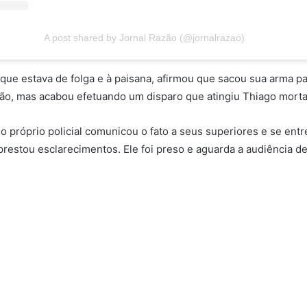
A post shared by Jornal Razão (@jornalrazao)
que estava de folga e à paisana, afirmou que sacou sua arma p
ão, mas acabou efetuando um disparo que atingiu Thiago mort
 o próprio policial comunicou o fato a seus superiores e se ent
prestou esclarecimentos. Ele foi preso e aguarda a audiência de