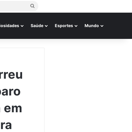
Procurar
por
iosidades
Saúde
Esportes
Mundo
rreu
paro
a em
ra