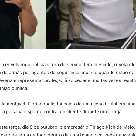
ia envolvendo policiais fora de serviço têm crescido, reveland
e de armas por agentes de segurança, mesmo quando estão de 
everiam representar proteção à sociedade, muitas vezes resul
nião pública.
lamentável, Florianópolis foi palco de uma cena brutal em uma
ar à paisana disparou contra um cliente durante uma briga.
ta terça, dia 8 de outubro, o empresário Thiago Kich de Melo, 
sparo de arma de fogo dentro de uma boate localizada na Aven