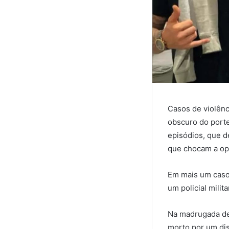
Casos de violênc
obscuro do port
episódios, que d
que chocam a opi
Em mais um caso 
um policial milit
Na madrugada des
morto por um di