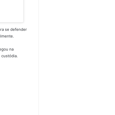
ara se defender
almente.
regou na
 custódia.