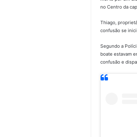
no Centro da cap
Thiago, propriet
confusão se inic
Segundo a Políc
boate estavam en
confusão e dispar