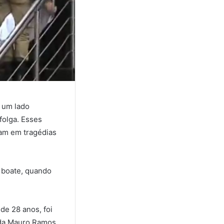
o um lado
folga. Esses
tam em tragédias
 boate, quando
de 28 anos, foi
ida Mauro Ramos,