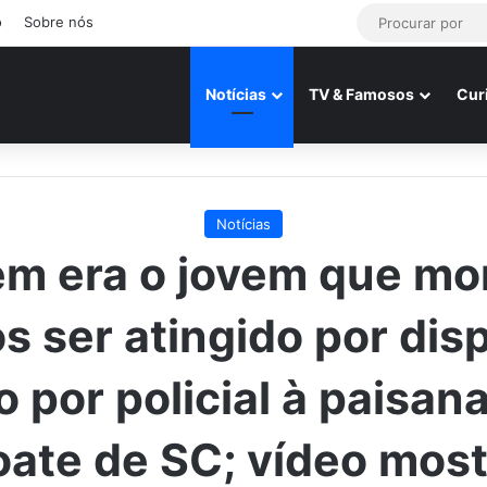
o
Sobre nós
Notícias
TV & Famosos
Cur
Notícias
m era o jovem que mo
s ser atingido por dis
to por policial à paisan
oate de SC; vídeo most