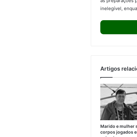
as preparações p
inelegível, enqu
Artigos relac
Marido e mulher 
corpos jogados e