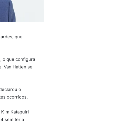
Nardes, que
, o que configura
el Van Hatten se
 declarou o
tes ocorridos.
 Kim Kataguiri
4 sem ter a