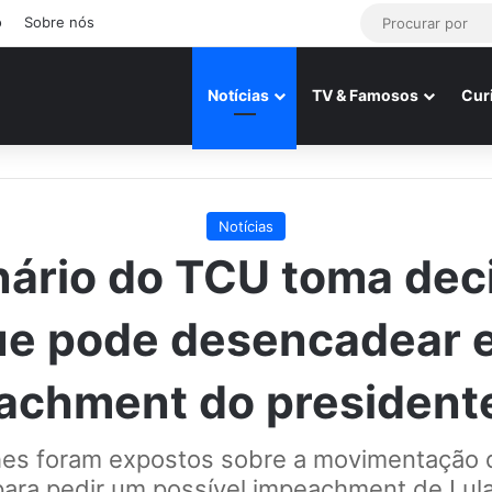
o
Sobre nós
Notícias
TV & Famosos
Cur
Notícias
nário do TCU toma dec
ue pode desencadear 
achment do presidente
hes foram expostos sobre a movimentação 
para pedir um possível impeachment de Lula