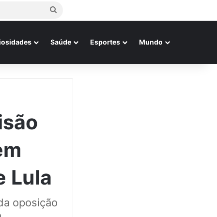
Procurar
por
iosidades
Saúde
Esportes
Mundo
isão
em
 Lula
da oposição
.