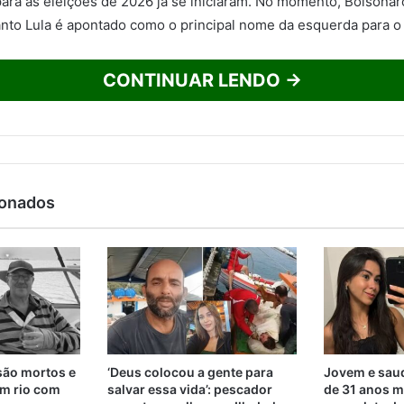
ara as eleições de 2026 já se iniciaram. No momento, Bolsonar
anto Lula é apontado como o principal nome da esquerda para o
CONTINUAR LENDO →
ionados
são mortos e
‘Deus colocou a gente para
Jovem e saud
m rio com
salvar essa vida’: pescador
de 31 anos m