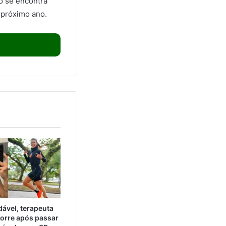
o se encontra
 próximo ano.
ável, terapeuta
orre após passar