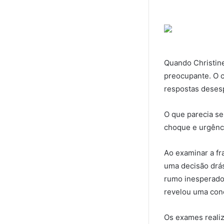
Quando Christine
preocupante. O c
respostas deses
O que parecia s
choque e urgênc
Ao examinar a f
uma decisão drás
rumo inesperado 
revelou uma cone
Os exames realiz