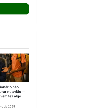
lionário não
orar no avião —
ovem fez algo
ro de 2025