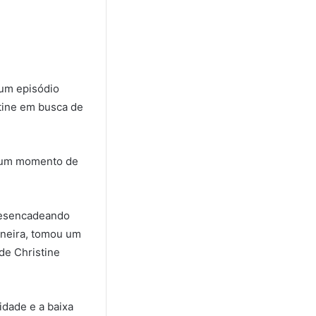
 um episódio
stine em busca de
m um momento de
desencadeando
ineira, tomou um
de Christine
idade e a baixa