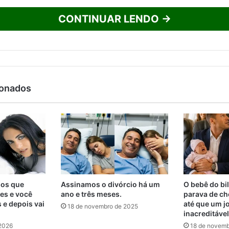
CONTINUAR LENDO →
ionados
os que
Assinamos o divórcio há um
O bebê do bi
es e você
ano e três meses.
parava de ch
s e depois vai
até que um j
18 de novembro de 2025
inacreditável
 2026
18 de novemb