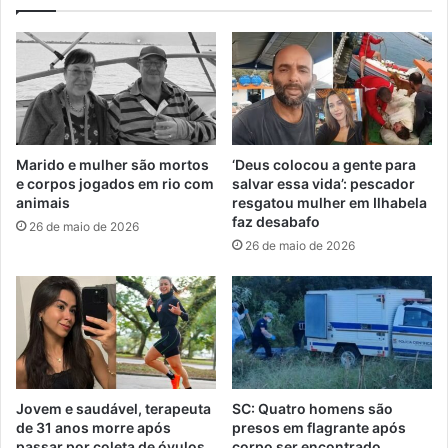
Marido e mulher são mortos
‘Deus colocou a gente para
e corpos jogados em rio com
salvar essa vida’: pescador
animais
resgatou mulher em Ilhabela
faz desabafo
26 de maio de 2026
26 de maio de 2026
Jovem e saudável, terapeuta
SC: Quatro homens são
de 31 anos morre após
presos em flagrante após
passar por coleta de óvulos
corpo ser encontrado