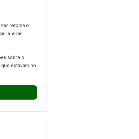
lher retoma o
er a virar
ões sobre o
s que estavam no