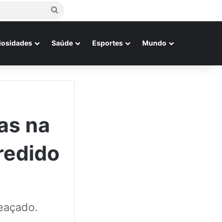
Procurar
por
iosidades
Saúde
Esportes
Mundo
as na
redido
eaçado.