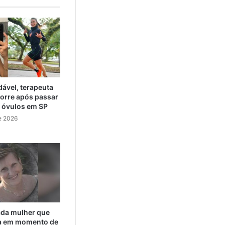
ável, terapeuta
orre após passar
e óvulos em SP
e 2026
cada mulher que
da em momento de