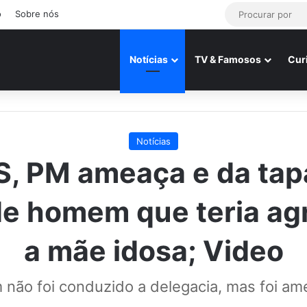
o
Sobre nós
Notícias
TV & Famosos
Cur
Notícias
S, PM ameaça e da tap
de homem que teria ag
a mãe idosa; Video
não foi conduzido a delegacia, mas foi am