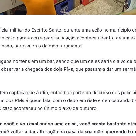
icial militar do Espírito Santo, durante uma ação no município d
um caso para a corregedoria. A ação aconteceu dentro de um e
filmada, por câmeras de monitoramento.
lguns homens em um bar, sendo que um deles seria o alvo de do
el observar a chegada dos dois PMs, que passam a dar um ser
tem captação de áudio, então boa parte do discurso dos policiai
m dos PMs é quem fala, com o dedo em riste e demostrando bas
O caso aconteceu no último dia 20 de outubro.
om você e vou explicar só uma coisa, você presta bastante at
 você voltar a dar alteração na casa da sua mãe, querendo bat