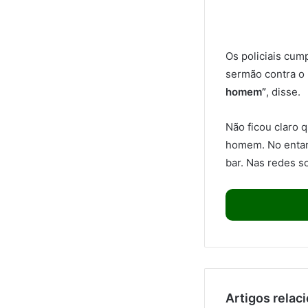
Os policiais cum
sermão contra 
homem”
, disse.
Não ficou claro 
homem. No entan
bar. Nas redes so
Artigos relac