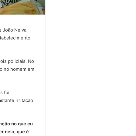
e João Neiva,
stabelecimento
is policiais. No
mão no homem em
s foi
tante irritação
enção no que eu
er nela, que é