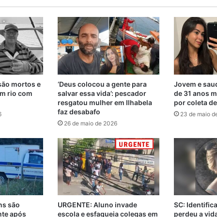
são mortos e
‘Deus colocou a gente para
Jovem e saud
m rio com
salvar essa vida’: pescador
de 31 anos m
resgatou mulher em Ilhabela
por coleta d
faz desabafo
6
23 de maio d
26 de maio de 2026
ns são
URGENTE: Aluno invade
SC: Identifi
nte após
escola e esfaqueia colegas em
perdeu a vi