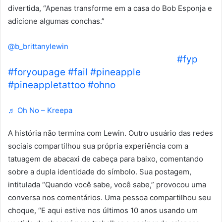
divertida, “Apenas transforme em a casa do Bob Esponja e
adicione algumas conchas.”
@b_brittanylewin
I’ve made a mistake besties…. 🤦‍♀️🤣🙃
#fyp
#foryoupage
#fail
#pineapple
#pineappletattoo
#ohno
♬ Oh No – Kreepa
A história não termina com Lewin. Outro usuário das redes
sociais compartilhou sua própria experiência com a
tatuagem de abacaxi de cabeça para baixo, comentando
sobre a dupla identidade do símbolo. Sua postagem,
intitulada “Quando você sabe, você sabe,” provocou uma
conversa nos comentários. Uma pessoa compartilhou seu
choque, “E aqui estive nos últimos 10 anos usando um