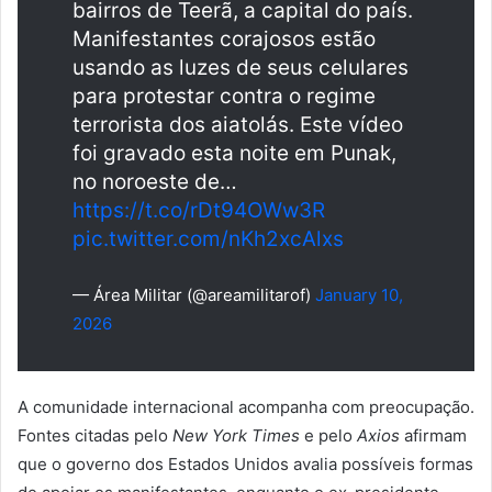
bairros de Teerã, a capital do país.
Manifestantes corajosos estão
usando as luzes de seus celulares
para protestar contra o regime
terrorista dos aiatolás. Este vídeo
foi gravado esta noite em Punak,
no noroeste de…
https://t.co/rDt94OWw3R
pic.twitter.com/nKh2xcAlxs
— Área Militar (@areamilitarof)
January 10,
2026
A comunidade internacional acompanha com preocupação.
Fontes citadas pelo
New York Times
e pelo
Axios
afirmam
que o governo dos Estados Unidos avalia possíveis formas