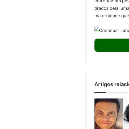
enfrentar um pes
tirados dela, um
maternidade que
Artigos relac