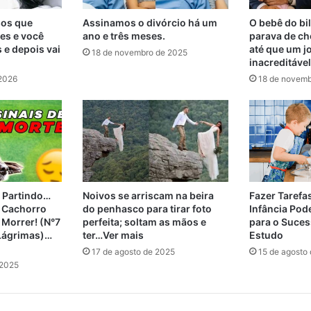
os que
Assinamos o divórcio há um
O bebê do bi
es e você
ano e três meses.
parava de ch
s e depois vai
até que um j
18 de novembro de 2025
inacreditável
 2026
18 de novemb
á Partindo…
Noivos se arriscam na beira
Fazer Tarefa
u Cachorro
do penhasco para tirar foto
Infância Pod
Morrer! (N°7
perfeita; soltam as mãos e
para o Suces
 Lágrimas)…
ter…Ver mais
Estudo
17 de agosto de 2025
15 de agosto
 2025