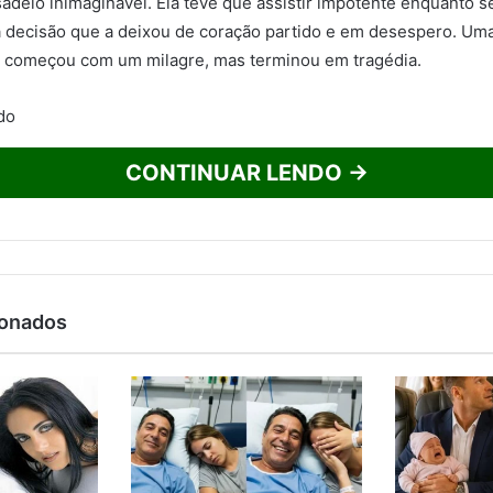
adelo inimaginável. Ela teve que assistir impotente enquanto s
a decisão que a deixou de coração partido e em desespero. Uma
 começou com um milagre, mas terminou em tragédia.
CONTINUAR LENDO →
ionados