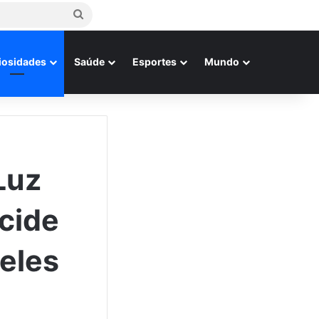
Procurar
por
iosidades
Saúde
Esportes
Mundo
Luz
cide
eles