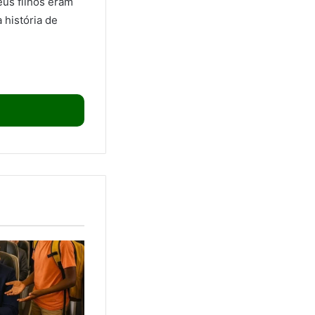
eus filhos eram
 história de