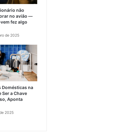
lionário não
orar no avião —
ovem fez algo
ro de 2025
s Domésticas na
e Ser a Chave
so, Aponta
 de 2025