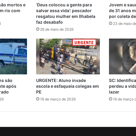
são mortos e
‘Deus colocou a gente para
Jovem e saud
m rio com
salvar essa vida’: pescador
de 31 anos m
resgatou mulher em Ilhabela
por coleta d
faz desabafo
6
23 de maio d
26 de maio de 2026
ns são
URGENTE: Aluno invade
SC: Identifi
nte após
escola e esfaqueia colegas em
perdeu a vi
rado
PE
lazer
26
16 de março de 2026
16 de março 