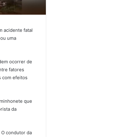
 acidente fatal
ixou uma
dem ocorrer de
tre fatores
s com efeitos
aminhonete que
rista da
. O condutor da