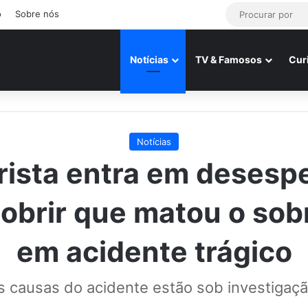
o
Sobre nós
Notícias
TV & Famosos
Cur
Notícias
ista entra em desesp
obrir que matou o sob
em acidente trágico
s causas do acidente estão sob investigaçã