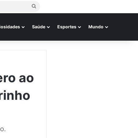
Procurar
por
iosidades
Saúde
Esportes
Mundo
ero ao
rinho
o.