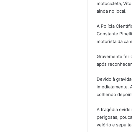
motocicleta, Vit
ainda no local.
A Polícia Cientí
Constante Pinell
motorista da cam
Gravemente ferid
após reconhecer 
Devido à gravidad
imediatamente. A 
colhendo depoime
A tragédia evide
perigosas, pouca
velório e sepult