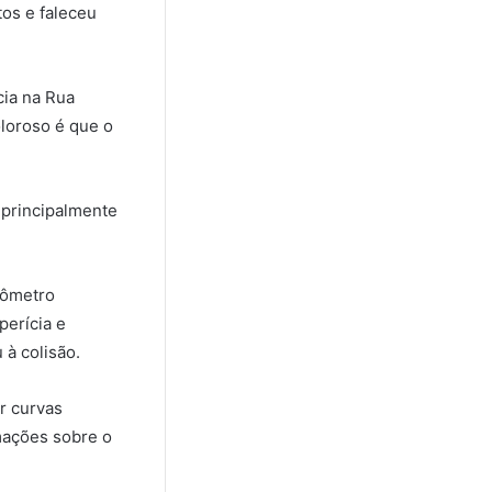
tos e faleceu
cia na Rua
oloroso é que o
 principalmente
afômetro
perícia e
à colisão.
r curvas
rmações sobre o