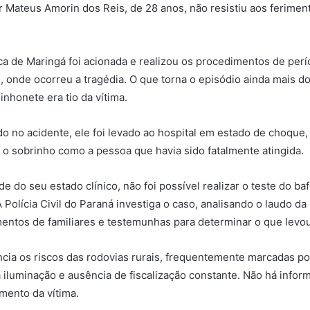
or Mateus Amorin dos Reis, de 28 anos, não resistiu aos ferimen
fica de Maringá foi acionada e realizou os procedimentos de perí
i, onde ocorreu a tragédia. O que torna o episódio ainda mais d
inhonete era tio da vítima.
o no acidente, ele foi levado ao hospital em estado de choque,
o sobrinho como a pessoa que havia sido fatalmente atingida.
e do seu estado clínico, não foi possível realizar o teste do b
Polícia Civil do Paraná investiga o caso, analisando o laudo da 
ntos de familiares e testemunhas para determinar o que levou 
ncia os riscos das rodovias rurais, frequentemente marcadas po
 iluminação e ausência de fiscalização constante. Não há info
amento da vítima.