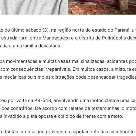
e do último sábado (3), na região norte do estado do Paraná, um
estrada rural entre Mandaguaçu e o distrito de Pulinópolis de
da e uma família devastada.
os movimentadas e muitas vezes mal sinalizadas, acidentes po
 com consequências irreparáveis. Em muitos casos, a mistura en
as mecânicas ou simples distrações pode desencadear tragédia
eceu por volta da PR-548, envolvendo uma motocicleta e uma c
dos contrários. De acordo com relatos de testemunhas, o moto
a invadido a pista oposta e colidido de frente com a moto.
to foi tão intensa que provocou o capotamento da caminhonete