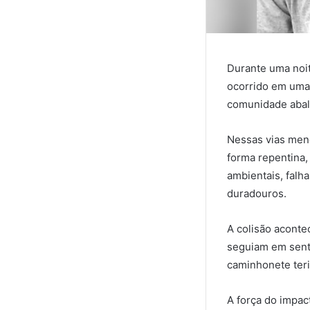
Durante uma noit
ocorrido em uma 
comunidade abala
Nessas vias men
forma repentina,
ambientais, falh
duradouros.
A colisão acont
seguiam em senti
caminhonete teri
A força do impac