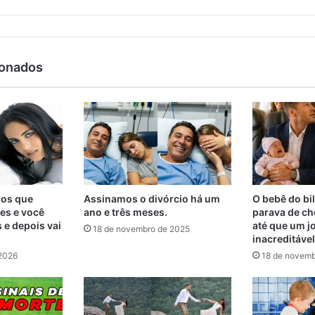
ionados
os que
Assinamos o divórcio há um
O bebê do bi
es e você
ano e três meses.
parava de ch
s e depois vai
até que um j
18 de novembro de 2025
inacreditável
 2026
18 de novemb