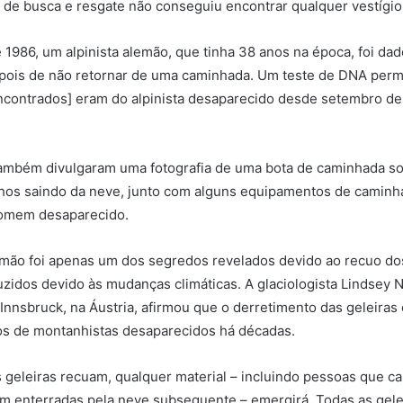
de busca e resgate não conseguiu encontrar qualquer vestígio
1986, um alpinista alemão, que tinha 38 anos na época, foi da
pois de não retornar de uma caminhada. Um teste de DNA permi
ncontrados] eram do alpinista desaparecido desde setembro de 
ambém divulgaram uma fotografia de uma bota de caminhada sol
hos saindo da neve, junto com alguns equipamentos de caminh
omem desaparecido.
mão foi apenas um dos segredos revelados devido ao recuo dos
zidos devido às mudanças climáticas. A glaciologista Lindsey N
Innsbruck, na Áustria, afirmou que o derretimento das geleiras 
os de montanhistas desaparecidos há décadas.
 geleiras recuam, qualquer material – incluindo pessoas que ca
am enterradas pela neve subsequente – emergirá. Todas as gele