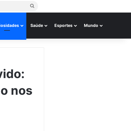
Procurar
por
iosidades
Saúde
Esportes
Mundo
vido:
do nos