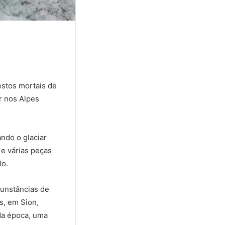
restos mortais de
r nos Alpes
ndo o glaciar
e várias peças
lo.
cunstâncias de
s, em Sion,
Na época, uma