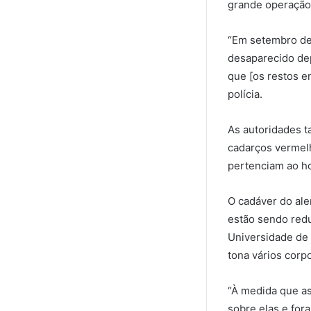
grande operação 
“Em setembro de 
desaparecido de
que [os restos e
polícia.
As autoridades t
cadarços vermel
pertenciam ao h
O cadáver do ale
estão sendo redu
Universidade de 
tona vários corp
“À medida que as
sobre elas e for