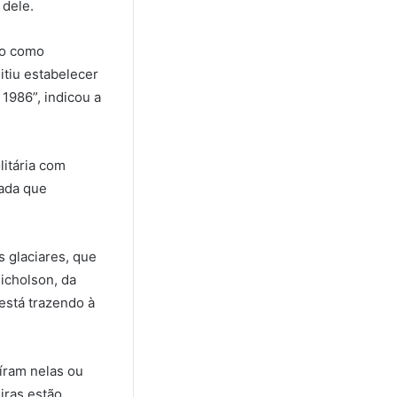
 dele.
do como
tiu estabelecer
1986”, indicou a
itária com
ada que
 glaciares, que
icholson, da
está trazendo à
íram nelas ou
iras estão