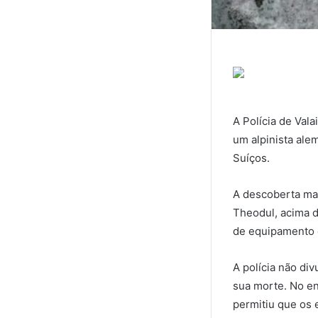
A Polícia de Vala
um alpinista ale
Suíços.
A descoberta mac
Theodul, acima d
de equipamento d
A polícia não di
sua morte. No en
permitiu que os 