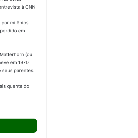
entrevista à CNN.
 por milênios
 perdido em
 Matterhorn (ou
neve em 1970
 seus parentes.
ais quente do