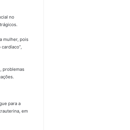
cial no
trágicos.
a mulher, pois
 cardíaco”,
o, problemas
cações.
gue para a
trauterina, em