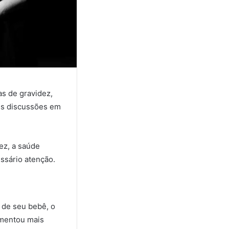
as de gravidez,
es discussões em
ez, a saúde
essário atenção.
 de seu bebê, o
omentou mais