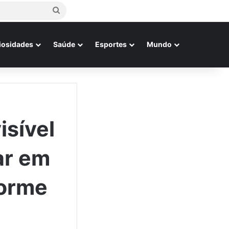
Procurar
por
iosidades
Saúde
Esportes
Mundo
isível
ar em
norme