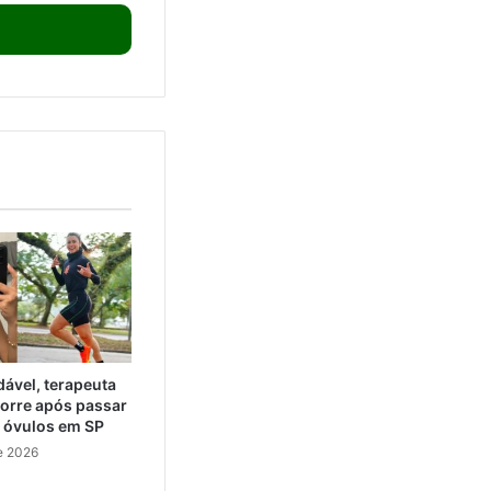
ável, terapeuta
orre após passar
e óvulos em SP
e 2026