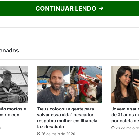
CONTINUAR LENDO →
ionados
são mortos e
‘Deus colocou a gente para
Jovem e saud
m rio com
salvar essa vida’: pescador
de 31 anos m
resgatou mulher em Ilhabela
por coleta d
faz desabafo
6
23 de maio d
26 de maio de 2026