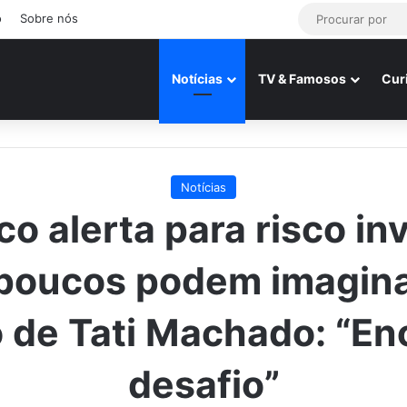
o
Sobre nós
Notícias
TV & Famosos
Cur
Notícias
o alerta para risco inv
poucos podem imagin
 de Tati Machado: “E
desafio”