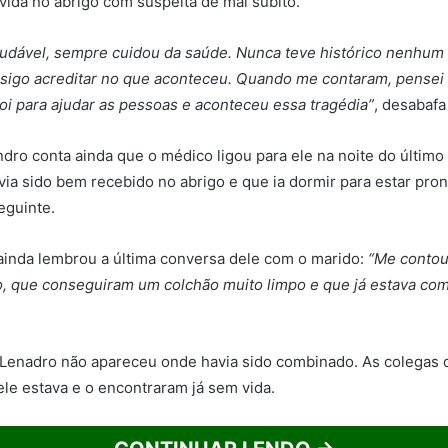
ida no abrigo com suspeita de mal súbito.
audável, sempre cuidou da saúde. Nunca teve histórico nenhum
nsigo acreditar no que aconteceu. Quando me contaram, pensei
foi para ajudar as pessoas e aconteceu essa tragédia”
, desabafa
dro conta ainda que o médico ligou para ele na noite do último
ia sido bem recebido no abrigo e que ia dormir para estar pron
eguinte.
ainda lembrou a última conversa dele com o marido:
“Me contou
o, que conseguiram um colchão muito limpo e que já estava co
 Lenadro não apareceu onde havia sido combinado. As colegas
ele estava e o encontraram já sem vida.