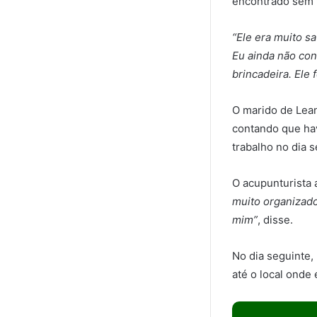
encontrado sem v
“Ele era muito s
Eu ainda não co
brincadeira. Ele 
O marido de Lean
contando que hav
trabalho no dia s
O acupunturista 
muito organizad
mim”
, disse.
No dia seguinte,
até o local onde 