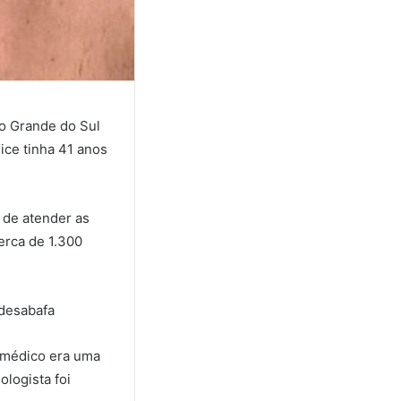
io Grande do Sul
ice tinha 41 anos
 de atender as
erca de 1.300
 desabafa
 médico era uma
logista foi