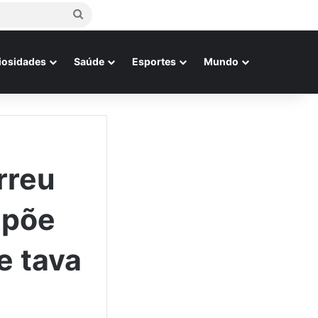
Procurar
por
iosidades
Saúde
Esportes
Mundo
rreu
xpõe
e tava