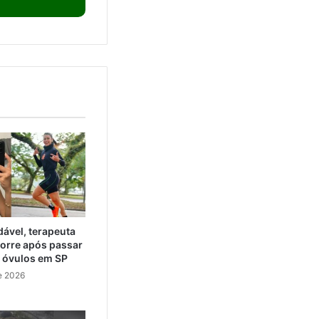
ável, terapeuta
orre após passar
e óvulos em SP
e 2026