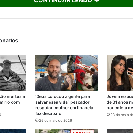
CONTINUAR LENDO →
ionados
são mortos e
‘Deus colocou a gente para
Jovem e saud
m rio com
salvar essa vida’: pescador
de 31 anos m
resgatou mulher em Ilhabela
por coleta d
faz desabafo
6
23 de maio d
26 de maio de 2026