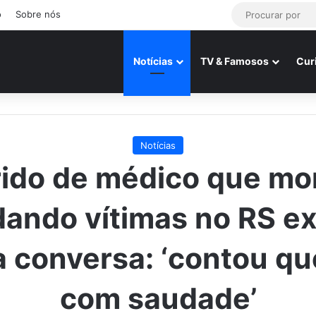
o
Sobre nós
Notícias
TV & Famosos
Cur
Notícias
ido de médico que mo
dando vítimas no RS e
a conversa: ‘contou qu
com saudade’