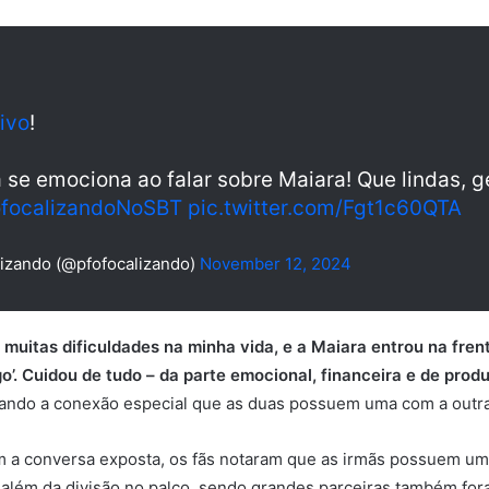
ivo
!
 se emociona ao falar sobre Maiara! Que lindas, ge
focalizandoNoSBT
pic.twitter.com/Fgt1c60QTA
izando (@pfofocalizando)
November 12, 2024
r muitas dificuldades na minha vida, e a Maiara entrou na frente
o’. Cuidou de tudo – da parte emocional, financeira e de prod
tando a conexão especial que as duas possuem uma com a outra
m a conversa exposta, os fãs notaram que as irmãs possuem um
 além da divisão no palco, sendo grandes parceiras também fora