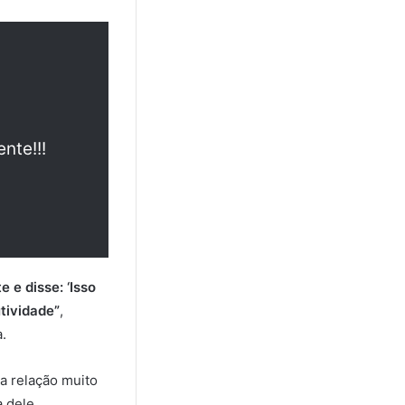
nte!!!
 e disse: ‘Isso
utividade”
,
.
a relação muito
 dele.