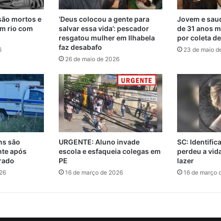
são mortos e
‘Deus colocou a gente para
Jovem e saud
m rio com
salvar essa vida’: pescador
de 31 anos m
resgatou mulher em Ilhabela
por coleta d
faz desabafo
6
23 de maio d
26 de maio de 2026
ns são
URGENTE: Aluno invade
SC: Identifi
nte após
escola e esfaqueia colegas em
perdeu a vi
rado
PE
lazer
26
16 de março de 2026
16 de março 