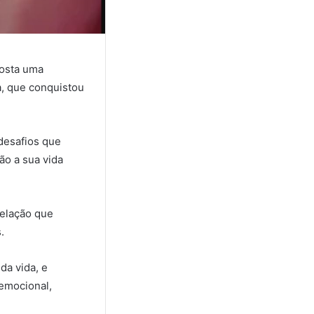
posta uma
a, que conquistou
desafios que
ão a sua vida
relação que
.
a vida, e
 emocional,