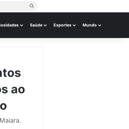
Procurar
por
iosidades
Saúde
Esportes
Mundo
ntos
os ao
eo
 Maiara.