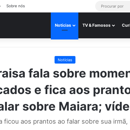
o
Sobre nós
Notícias
TV & Famosos
Cur
Notícias
aisa fala sobre mome
cados e fica aos prant
alar sobre Maiara; víd
 ficou aos prantos ao falar sobre sua irmã,