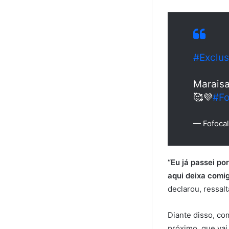
#Exclus
Maraisa
🥰💜
#Fo
— Fofocal
“Eu já passei po
aqui deixa comig
declarou, ressal
Diante disso, co
próximo, que vai