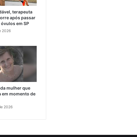
ável, terapeuta
orre após passar
e óvulos em SP
e 2026
cada mulher que
da em momento de
de 2026