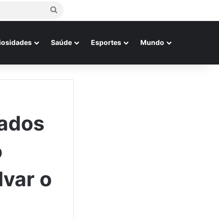
Procurar
por
iosidades
Saúde
Esportes
Mundo
gados
o
lvar o