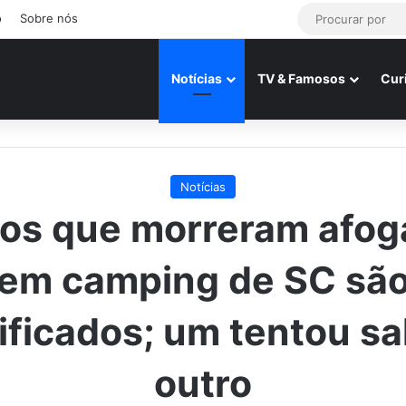
o
Sobre nós
Notícias
TV & Famosos
Cur
Notícias
os que morreram afo
em camping de SC sã
ificados; um tentou sa
outro