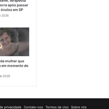
ável, terapeuta
orre após passar
e óvulos em SP
e 2026
cada mulher que
da em momento de
de 2026
 de privacidade
Contate-nos
Termos de Uso
Sobre nós