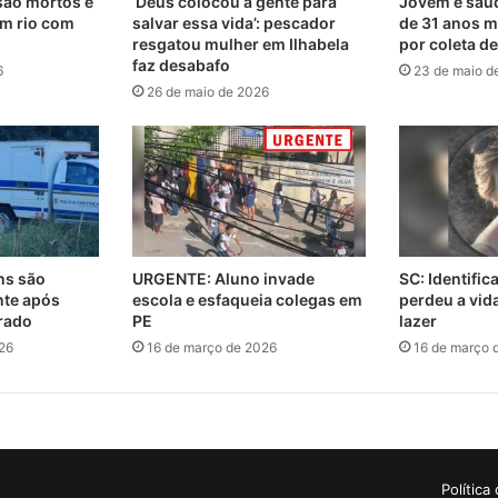
são mortos e
‘Deus colocou a gente para
Jovem e saud
m rio com
salvar essa vida’: pescador
de 31 anos m
resgatou mulher em Ilhabela
por coleta d
faz desabafo
6
23 de maio d
26 de maio de 2026
ns são
URGENTE: Aluno invade
SC: Identifi
nte após
escola e esfaqueia colegas em
perdeu a vi
rado
PE
lazer
26
16 de março de 2026
16 de março 
Política