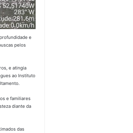
 profundidade e
buscas pelos
os, e atingia
gues ao Instituto
ltamento.
s e familiares
steza diante da
stimados das