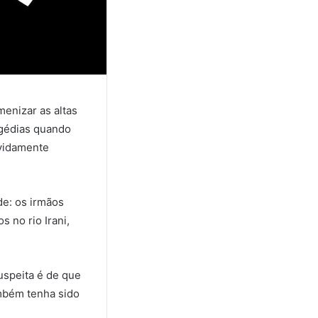
menizar as altas
agédias quando
evidamente
de: os irmãos
 no rio Irani,
uspeita é de que
ambém tenha sido