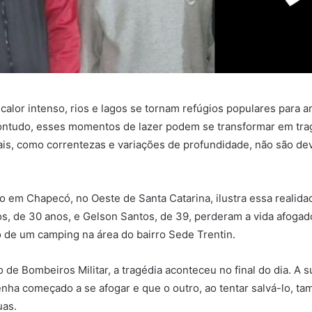
calor intenso, rios e lagos se tornam refúgios populares para a
ontudo, esses momentos de lazer podem se transformar em tr
ais, como correntezas e variações de profundidade, não são d
 em Chapecó, no Oeste de Santa Catarina, ilustra essa realida
s, de 30 anos, e Gelson Santos, de 39, perderam a vida afogados
o de um camping na área do bairro Sede Trentin.
de Bombeiros Militar, a tragédia aconteceu no final do dia. A s
nha começado a se afogar e que o outro, ao tentar salvá-lo, t
uas.