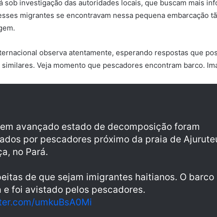
á sob investigação das autoridades locais, que buscam mais i
esses migrantes se encontravam nessa pequena embarcação tão
igem.
ternacional observa atentamente, esperando respostas que po
s similares. Veja momento que pescadores encontram barco. Im
 em avançado estado de decomposição foram
ados por pescadores próximo da praia de Ajurute
a, no Pará.
eitas de que sejam imigrantes haitianos. O barco
a e foi avistado pelos pescadores.
tter.com/umkuBsA0Mi