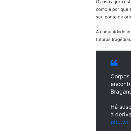
O caso agora est
como e por que 
seu ponto de or
A comunidade in
futuras tragédia
Corpos
encontr
Braganç
Há susp
à deriv
pic.twi