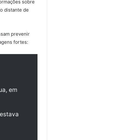
nformações sobre
 distante de
ssam prevenir
agens fortes:
ua, em
 estava