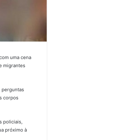
a com uma cena
e migrantes
e perguntas
Os corpos
policiais,
ua próximo à