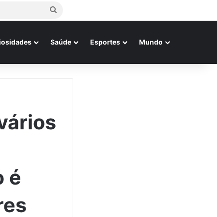
Procurar
por
iosidades
Saúde
Esportes
Mundo
vários
 é
res