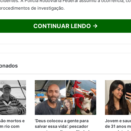
acidentes. A Polícia Rodoviária Federal assumiu a ocorrência, co
 procedimentos de investigação.
CONTINUAR LENDO →
ionados
são mortos e
‘Deus colocou a gente para
Jovem e saud
m rio com
salvar essa vida’: pescador
de 31 anos m