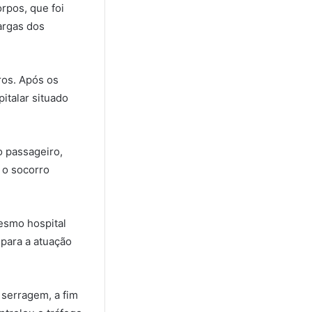
orpos, que foi
argas dos
ros. Após os
italar situado
o passageiro,
 o socorro
esmo hospital
 para a atuação
 serragem, a fim