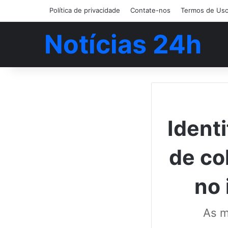
Política de privacidade
Contate-nos
Termos de Us
Notícias 24h
Identi
de co
no 
As m