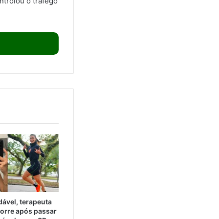
ntrolou o tráfego
ável, terapeuta
orre após passar