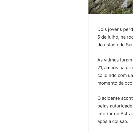
Dois jovens perd
5 de julho, na ro
do estado de San
As vítimas foram
21, ambos natura
colidindo com um
momento da ocor
O acidente acont
pelas autoridad
interior do Astr
após a colisão.