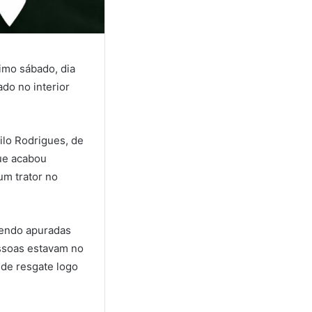
imo sábado, dia
ado no interior
ilo Rodrigues, de
ue acabou
um trator no
sendo apuradas
ssoas estavam no
 de resgate logo