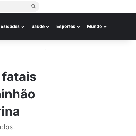
Procurar
por
iosidades
Saúde
Esportes
Mundo
 fatais
minhão
rina
ados.