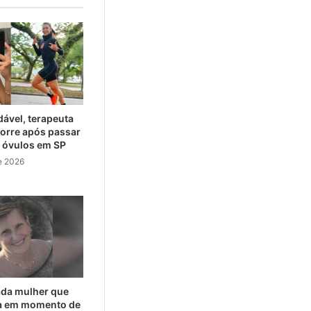
ável, terapeuta
orre após passar
e óvulos em SP
e 2026
cada mulher que
da em momento de