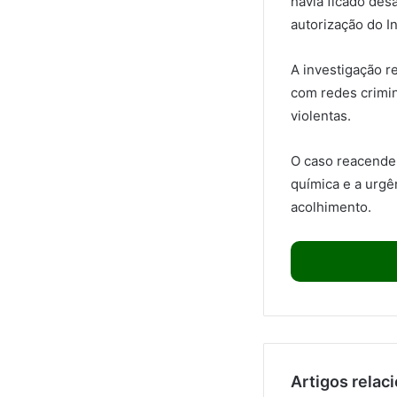
havia ficado des
autorização do In
A investigação r
com redes crimi
violentas.
O caso reacende
química e a urgê
acolhimento.
Artigos relac