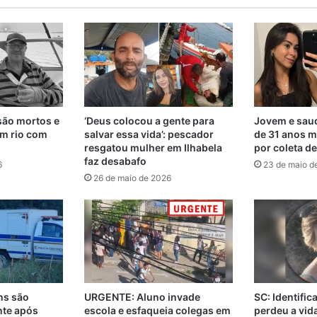
são mortos e
‘Deus colocou a gente para
Jovem e saud
m rio com
salvar essa vida’: pescador
de 31 anos m
resgatou mulher em Ilhabela
por coleta d
faz desabafo
6
23 de maio d
26 de maio de 2026
ns são
URGENTE: Aluno invade
SC: Identifi
nte após
escola e esfaqueia colegas em
perdeu a vi