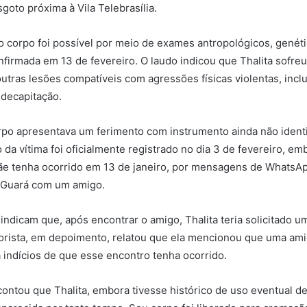
goto próxima à Vila Telebrasília.
do corpo foi possível por meio de exames antropológicos, genét
nfirmada em 13 de fevereiro. O laudo indicou que Thalita sofreu
outras lesões compatíveis com agressões físicas violentas, inclu
decapitação.
rpo apresentava um ferimento com instrumento ainda não identi
da vítima foi oficialmente registrado no dia 3 de fevereiro, em
ãe tenha ocorrido em 13 de janeiro, por mensagens de WhatsAp
o Guará com um amigo.
indicam que, após encontrar o amigo, Thalita teria solicitado u
torista, em depoimento, relatou que ela mencionou que uma ami
á indícios de que esse encontro tenha ocorrido.
contou que Thalita, embora tivesse histórico de uso eventual d