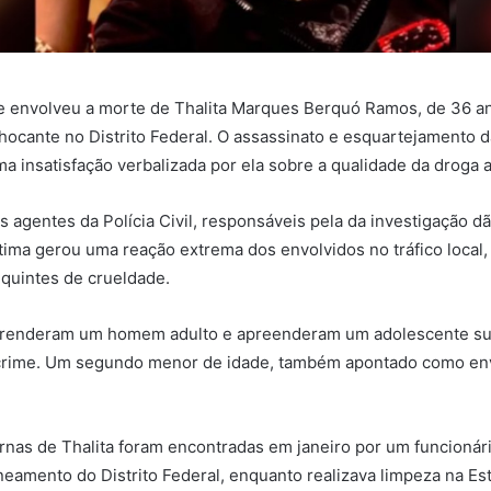
e envolveu a morte de Thalita Marques Berquó Ramos, de 36 a
chocante no Distrito Federal. O assassinato e esquartejamento d
a insatisfação verbalizada por ela sobre a qualidade da droga a
 agentes da Polícia Civil, responsáveis pela da investigação d
tima gerou uma reação extrema dos envolvidos no tráfico local,
quintes de crueldade.
prenderam um homem adulto e apreenderam um adolescente su
 crime. Um segundo menor de idade, também apontado como en
rnas de Thalita foram encontradas em janeiro por um funcioná
eamento do Distrito Federal, enquanto realizava limpeza na Es