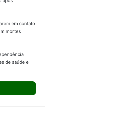
o após
rarem em contato
 em mortes
dependência
ões de saúde e