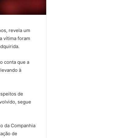
nos, revela um
a vítima foram
dquirida.
ão conta que a
 levando à
speitos de
volvido, segue
rio da Companhia
tação de