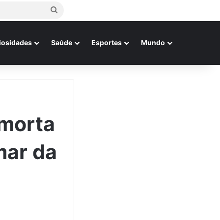
Procurar
por
iosidades
Saúde
Esportes
Mundo
 morta
mar da