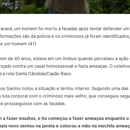
Paraná, um homem foi morto a facadas após tentar defender um 
formações são da polícia e os criminosos já foram identificado
) e um homem (41).
mem de 40 anos, estava em um ônibus quando percebeu a ação 
ançado contra um casal homossexual e fazia ameaças. O coletiv
zia a rota Santa Cândida/Capão Raso.
os Santos notou a situação e tentou intervir. Segundo uma das ví
 luta corporal com o criminoso mais velho, que conseguiu segur
te prosseguisse com as facadas.
 a fazer insultos, o tio começou a fazer ameaças enquanto o
 mais novo sentou na janela e colocou a mão na mochila ame