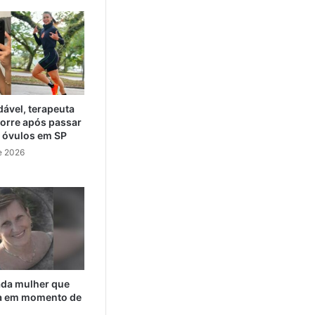
ável, terapeuta
orre após passar
e óvulos em SP
e 2026
cada mulher que
da em momento de