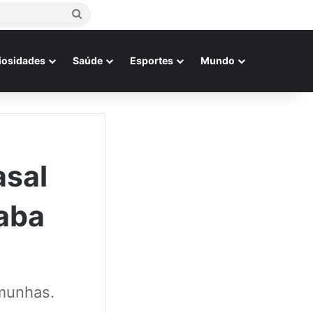
Procurar
por
iosidades
Saúde
Esportes
Mundo
asal
aba
emunhas.