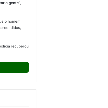
tar a gente
“,
 que o homem
apreendidos,
polícia recuperou