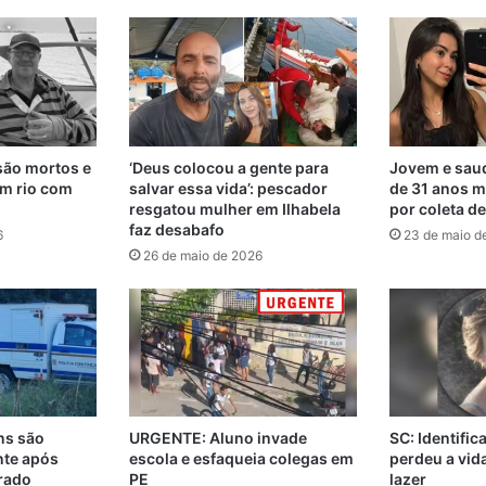
são mortos e
‘Deus colocou a gente para
Jovem e saud
m rio com
salvar essa vida’: pescador
de 31 anos m
resgatou mulher em Ilhabela
por coleta d
faz desabafo
6
23 de maio d
26 de maio de 2026
ns são
URGENTE: Aluno invade
SC: Identifi
nte após
escola e esfaqueia colegas em
perdeu a vi
rado
PE
lazer