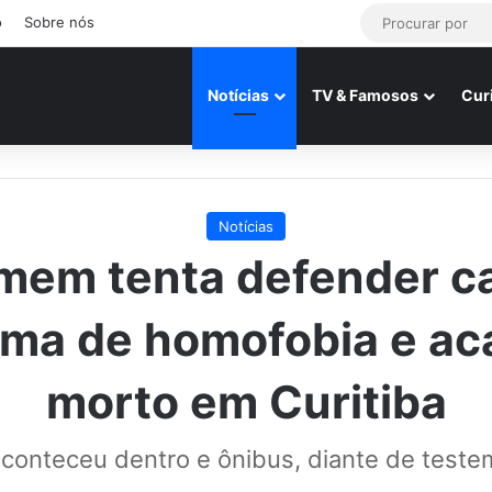
o
Sobre nós
Notícias
TV & Famosos
Cur
Notícias
em tenta defender c
tima de homofobia e ac
morto em Curitiba
conteceu dentro e ônibus, diante de test