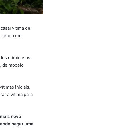
casal vítima de
s, sendo um
dos criminosos.
o, de modelo
timas iniciais,
ar a vítima para
 mais novo
açando pegar uma