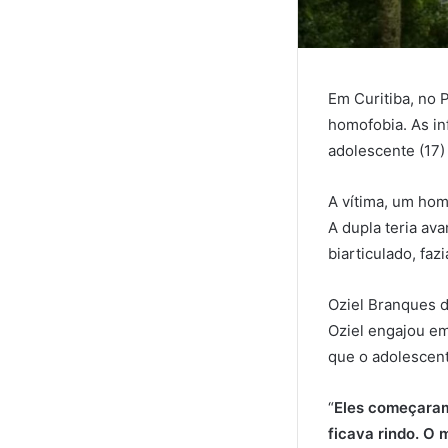
Em Curitiba, no 
homofobia. As in
adolescente (17
A vítima, um ho
A dupla teria av
biarticulado, fa
Oziel Branques d
Oziel engajou em
que o adolescen
“
Eles começaram
ficava rindo. O