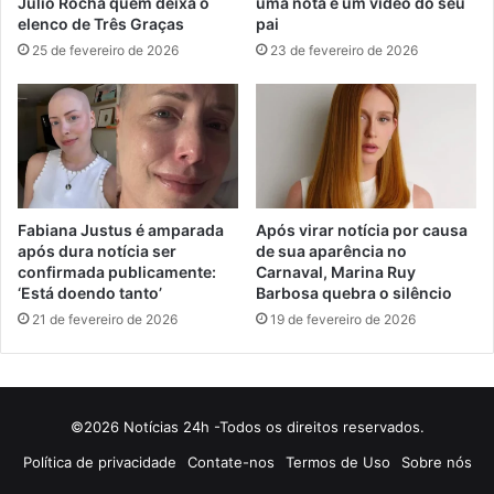
Julio Rocha quem deixa o
uma nota e um vídeo do seu
elenco de Três Graças
pai
25 de fevereiro de 2026
23 de fevereiro de 2026
Fabiana Justus é amparada
Após virar notícia por causa
após dura notícia ser
de sua aparência no
confirmada publicamente:
Carnaval, Marina Ruy
‘Está doendo tanto’
Barbosa quebra o silêncio
21 de fevereiro de 2026
19 de fevereiro de 2026
©2026 Notícias 24h -Todos os direitos reservados.
Política de privacidade
Contate-nos
Termos de Uso
Sobre nós