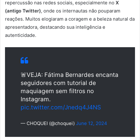
repercussão nas redes sociais, especialmente no
X
(antigo Twitter)
, onde os internautas não pouparam
reações. Muitos elogiaram a coragem e a beleza natural da
apresentadora, destacando sua inteligência e
autenticidade.
🚨VEJA: Fátima Bernardes encanta
seguidores com tutorial de
maquiagem sem filtros no
Instagram.
pic.twitter.com/Jnedq4J4NS
— CHOQUEI (@choquei)
June 12, 2024