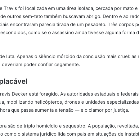
 Travis foi localizada em uma área isolada, cercada por mato e
de outros sem-teto também buscavam abrigo. Dentro e ao redor
ciais encontraram parecia tirada de um pesadelo. Três corpos 
scondidos, como se o assassino ainda tivesse alguma forma d
 de luta. Apenas o silêncio mórbido da conclusão mais cruel: a
 deveriam poder confiar cegamente.
placável
ravis Decker está foragido. As autoridades estaduais e federa
a, mobilizando helicópteros, drones e unidades especializada
hora que passa aumenta a tensão — e o clamor por justiça.
ra são de triplo homicídio e sequestro. A população, revoltad
 como o sistema jurídico lida com pais em situações de instab