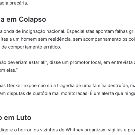
dia precária.
a em Colapso
 onda de indignação nacional. Especialistas apontam falhas gri
sitas a um homem sem residência, sem acompanhamento psico
e de comportamento errático.
ão deveriam estar ali”, disse um promotor local, em entrevista c
om elas.”
rmãs Decker expõe não só a tragédia de uma família destruída,
s em disputas de custódia mal monitoradas. É um alerta que ni
 em Luto
digere o horror, os vizinhos de Whitney organizam vigílias e pr