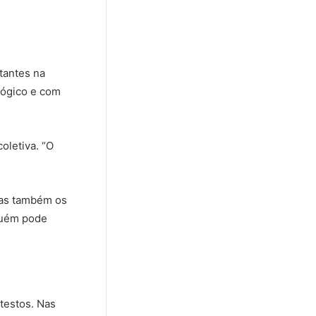
tantes na
lógico e com
oletiva. “O
 mas também os
nguém pode
otestos. Nas