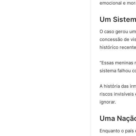
emocional e mora
Um Sistem
O caso gerou uma
concessão de vi
histórico recent
“Essas meninas n
sistema falhou c
A história das i
riscos invisívei
ignorar.
Uma Nação
Enquanto o país 