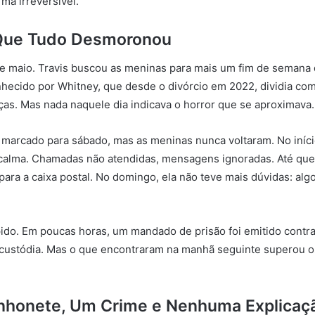
rma irreversível.
Que Tudo Desmoronou
de maio. Travis buscou as meninas para mais um fim de semana d
nhecido por Whitney, que desde o divórcio em 2022, dividia com
ças. Mas nada naquele dia indicava o horror que se aproximava.
 marcado para sábado, mas as meninas nunca voltaram. No iníc
calma. Chamadas não atendidas, mensagens ignoradas. Até que
para a caixa postal. No domingo, ela não teve mais dúvidas: algo
ápido. Em poucas horas, um mandado de prisão foi emitido contra
 custódia. Mas o que encontraram na manhã seguinte superou o
honete, Um Crime e Nenhuma Explicaç