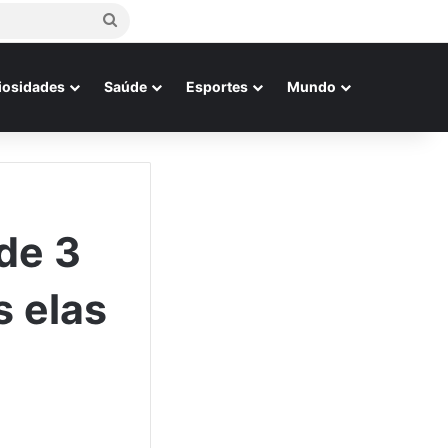
Procurar
por
iosidades
Saúde
Esportes
Mundo
de 3
 elas