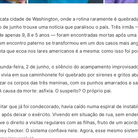
ata cidade de Washington, onde a rotina raramente é quebrad
io de junho trouxe uma notícia que paralisou o país. Três irmãs 
 de apenas 9, 8 e 5 anos — foram encontradas mortas após uma v
 um encontro paterno se transformou em um dos casos mais ang
ta que ecoa nos lares americanos é a mesma: como isso foi po
nda-feira, 2 de junho, o silêncio do acampamento improvisad
 vivia em sua caminhonete foi quebrado por sirenes e gritos aba
izar os corpos das três meninas, com os punhos amarrados e sa
 causa da morte: asfixia. O suspeito? O próprio pai.
litar que já foi condecorado, havia caído numa espiral de instab
l após deixar o exército. Vivendo em situação de rua, sem ender
e o direito a visitas regulares com as filhas, fruto de um acordo
ney Decker. O sistema confiava nele. Agora, esse mesmo siste