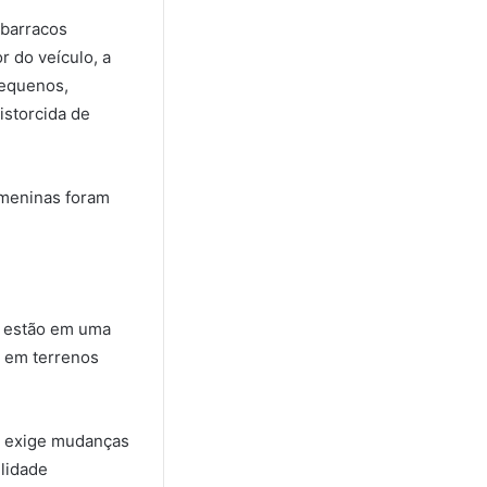
 barracos
 do veículo, a
pequenos,
istorcida de
s meninas foram
is estão em uma
s em terrenos
a, exige mudanças
ilidade