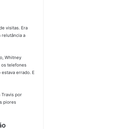
e visitas. Era
 relutância a
io, Whitney
 os telefones
 estava errado. E
 Travis por
s piores
ão