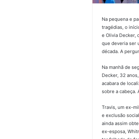
Na pequena e pac
tragédias, o iníc
e Olivia Decker,
que deveria ser
década. A pergun
Na manhã de segu
Decker, 32 anos,
acabara de local
sobre a cabeça. A
Travis, um ex-mi
e exclusão socia
ainda assim obtev
ex-esposa, Whit