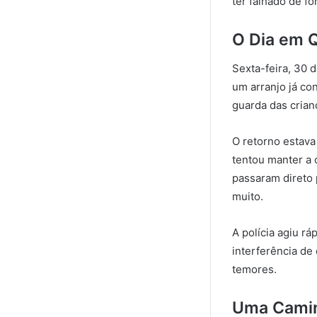
ter falhado de fo
O Dia em 
Sexta-feira, 30 
um arranjo já co
guarda das crian
O retorno estava
tentou manter a 
passaram direto 
muito.
A polícia agiu r
interferência de
temores.
Uma Camin