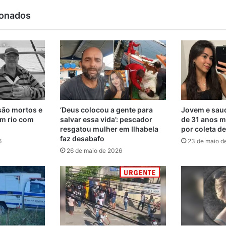
ionados
são mortos e
‘Deus colocou a gente para
Jovem e saud
m rio com
salvar essa vida’: pescador
de 31 anos m
resgatou mulher em Ilhabela
por coleta d
faz desabafo
6
23 de maio d
26 de maio de 2026