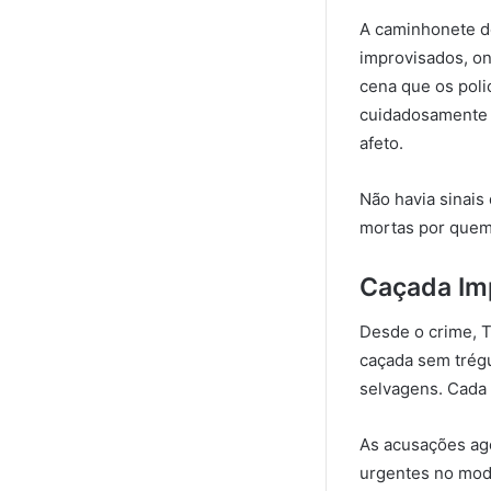
A caminhonete de
improvisados, on
cena que os poli
cuidadosamente e
afeto.
Não havia sinais
mortas por quem
Caçada Im
Desde o crime, T
caçada sem trégu
selvagens. Cada 
As acusações ago
urgentes no modo