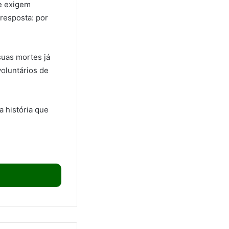
 e exigem
 resposta: por
suas mortes já
voluntários de
a história que