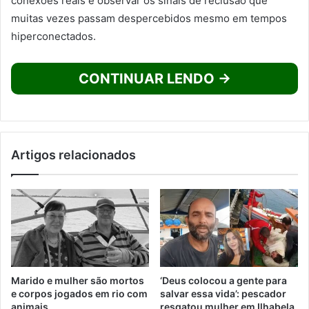
conexões reais e observar os sinais de reclusão que
muitas vezes passam despercebidos mesmo em tempos
hiperconectados.
CONTINUAR LENDO →
Artigos relacionados
Marido e mulher são mortos
‘Deus colocou a gente para
e corpos jogados em rio com
salvar essa vida’: pescador
animais
resgatou mulher em Ilhabela