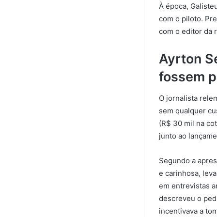
À época, Galiste
com o piloto. P
com o editor da r
Ayrton S
fossem p
O jornalista rele
sem qualquer cus
(R$ 30 mil na co
junto ao lançamen
Segundo a aprese
e carinhosa, leva
em entrevistas a
descreveu o ped
incentivava a to