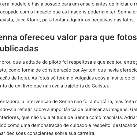
u era modelo e havia posado para um ensaio antes de iniciar o 
reocupado com o impacto que as imagens poderiam ter, Senna e
evista, Juca Kfouri, para tentar adquirir os negativos das fotos.
enna ofereceu valor para que foto
ublicadas
mbrou que a atitude do piloto foi respeitosa e que aceitou entre
to, como forma de consideração por Ayrton, que havia oferecid
tação de hoje). As fotos só foram divulgadas após a morte do pi
to de um livro que narrava a trajetória de Galisteu.
ntadora, a intervenção de Senna não foi autoritária, mas feita 
ndo-a a refletir sobre a importância de publicar as imagens. Gal
nteriores, que não viu a atitude de Senna como machista. Adria
ido como uma demonstração de cuidado e respeito, destacando
mar decisões conscientes sobre sua carreira.