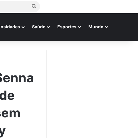
Procurar
por
iosidades
Saúde
Esportes
Mundo
 Senna
 de
ssem
y