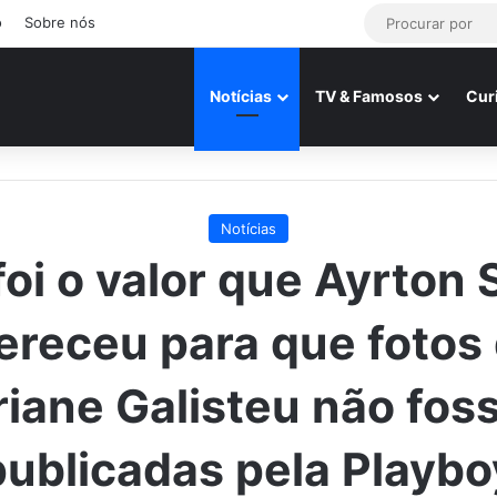
o
Sobre nós
Notícias
TV & Famosos
Cur
Notícias
foi o valor que Ayrton
ereceu para que fotos
iane Galisteu não fo
publicadas pela Playbo