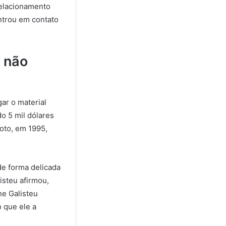
relacionamento
ntrou em contato
s não
gar o material
o 5 mil dólares
loto, em 1995,
de forma delicada
isteu afirmou,
ne Galisteu
 que ele a