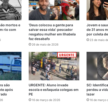
são mortos e
‘Deus colocou a gente para
Jovem e saud
m rio com
salvar essa vida’: pescador
de 31 anos m
resgatou mulher em Ilhabela
por coleta d
faz desabafo
6
23 de maio d
26 de maio de 2026
ns são
URGENTE: Aluno invade
SC: Identifi
nte após
escola e esfaqueia colegas em
perdeu a vi
rado
PE
lazer
26
16 de março de 2026
16 de março 