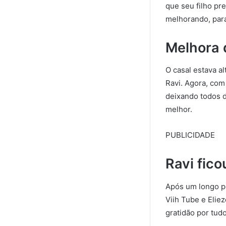
que seu filho pr
melhorando, para 
Melhora 
O casal estava al
Ravi. Agora, com 
deixando todos d
melhor.
PUBLICIDADE
Ravi fico
Após um longo per
Viih Tube e Elie
gratidão por tud