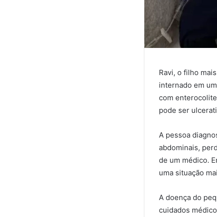
Ravi, o filho mai
internado em um 
com enterocolite
pode ser ulcerat
A pessoa diagno
abdominais, perd
de um médico. Em
uma situação mai
A doença do pequ
cuidados médicos