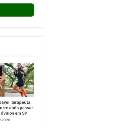
ável, terapeuta
orre após passar
e óvulos em SP
e 2026