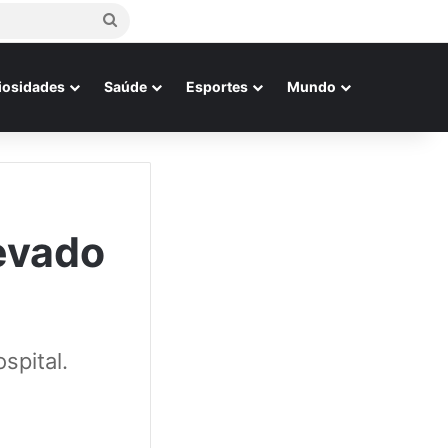
Procurar
por
iosidades
Saúde
Esportes
Mundo
levado
spital.