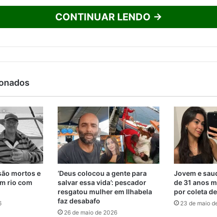
CONTINUAR LENDO →
ionados
são mortos e
‘Deus colocou a gente para
Jovem e saud
m rio com
salvar essa vida’: pescador
de 31 anos m
resgatou mulher em Ilhabela
por coleta d
faz desabafo
6
23 de maio d
26 de maio de 2026