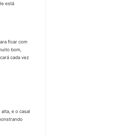
le está
para ficar com
 muito bom,
icará cada vez
alta, e o casal
emonstrando