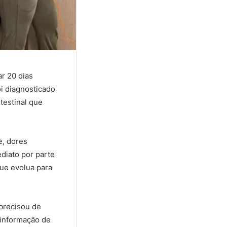
ar 20 dias
i diagnosticado
testinal que
e, dores
ediato por parte
que evolua para
 precisou de
 informação de