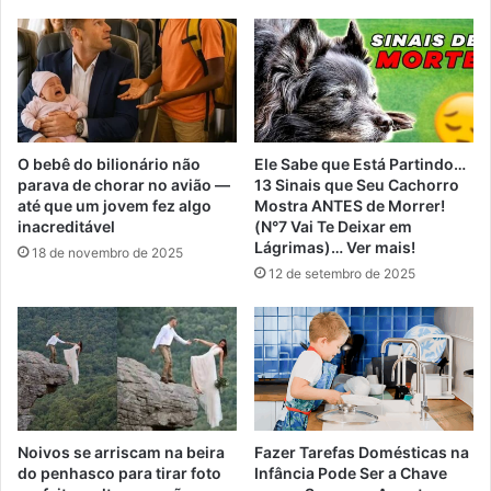
O bebê do bilionário não
Ele Sabe que Está Partindo…
parava de chorar no avião —
13 Sinais que Seu Cachorro
até que um jovem fez algo
Mostra ANTES de Morrer!
inacreditável
(N°7 Vai Te Deixar em
Lágrimas)… Ver mais!
18 de novembro de 2025
12 de setembro de 2025
Noivos se arriscam na beira
Fazer Tarefas Domésticas na
do penhasco para tirar foto
Infância Pode Ser a Chave