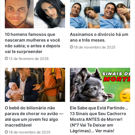
10 homens famosos que
Assinamos o divórcio há um
nasceram mulheres e você
ano e três meses.
não sabia; o antes e depois
18 de novembro de 2025
vai te surpreender
12 de fevereiro de 2026
O bebê do bilionário não
Ele Sabe que Está Partindo…
parava de chorar no avião —
13 Sinais que Seu Cachorro
até que um jovem fez algo
Mostra ANTES de Morrer!
inacreditável
(N°7 Vai Te Deixar em
Lágrimas)… Ver mais!
18 de novembro de 2025