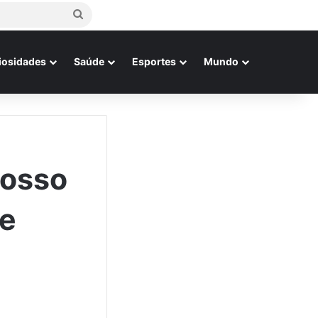
Procurar
por
iosidades
Saúde
Esportes
Mundo
Nosso
de