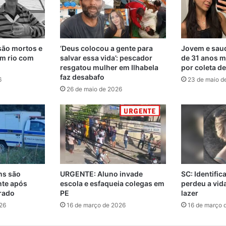
são mortos e
‘Deus colocou a gente para
Jovem e saud
m rio com
salvar essa vida’: pescador
de 31 anos m
resgatou mulher em Ilhabela
por coleta d
faz desabafo
6
23 de maio d
26 de maio de 2026
ns são
URGENTE: Aluno invade
SC: Identifi
nte após
escola e esfaqueia colegas em
perdeu a vi
rado
PE
lazer
26
16 de março de 2026
16 de março 