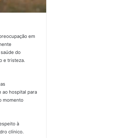
o preocupação em
amente
e saúde do
e tristeza.
ras
 ao hospital para
r o momento
espeito à
ro clínico.