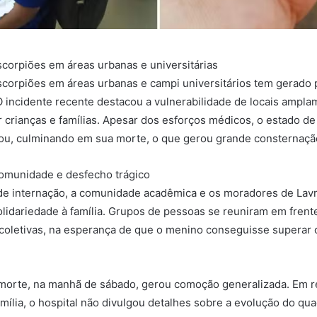
corpiões em áreas urbanas e universitárias
scorpiões em áreas urbanas e campi universitários tem gerad
O incidente recente destacou a vulnerabilidade de locais ampl
 crianças e famílias. Apesar dos esforços médicos, o estado d
u, culminando em sua morte, o que gerou grande consternação 
comunidade e desfecho trágico
de internação, a comunidade acadêmica e os moradores de Lav
idariedade à família. Grupos de pessoas se reuniram em frente
 coletivas, na esperança de que o menino conseguisse supera
 morte, na manhã de sábado, gerou comoção generalizada. Em r
mília, o hospital não divulgou detalhes sobre a evolução do quad