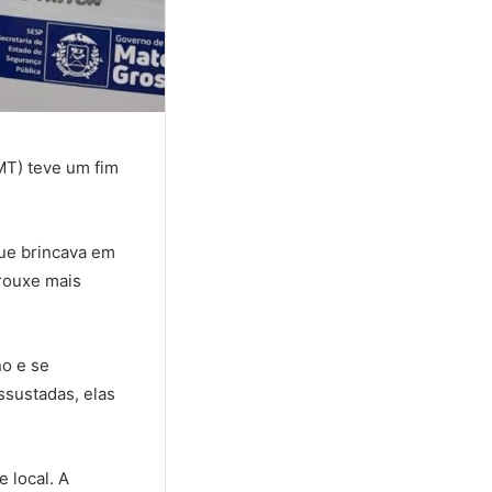
MT) teve um fim
que brincava em
trouxe mais
no e se
sustadas, elas
 local. A