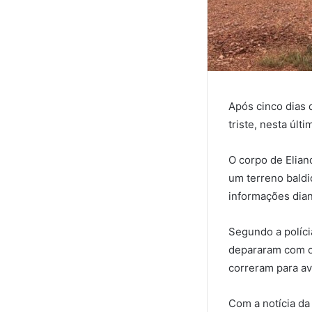
Após cinco dias
triste, nesta últ
O corpo de Elian
um terreno baldio
informações dian
Segundo a políci
depararam com o
correram para av
Com a notícia da