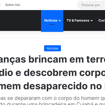
o
Sobre nós
Notícias
TV & Famosos
Cur
Notícias
anças brincam em ter
dio e descobrem corp
mem desaparecido no
ças se depararam com o corpo do homem q
do durante uma brincadeira em Cuiabá e ma