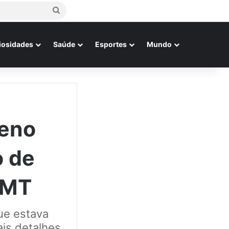
Procurar
por
iosidades
Saúde
Esportes
Mundo
reno
o de
 MT
ue estava
is detalhes