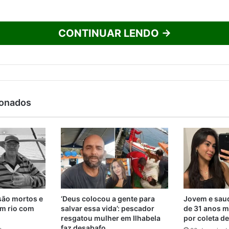
CONTINUAR LENDO →
ionados
são mortos e
‘Deus colocou a gente para
Jovem e saud
m rio com
salvar essa vida’: pescador
de 31 anos m
resgatou mulher em Ilhabela
por coleta d
faz desabafo