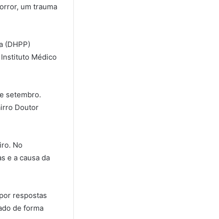
horror, um trauma
oa (DHPP)
 Instituto Médico
de setembro.
irro Doutor
iro. No
as e a causa da
 por respostas
ado de forma