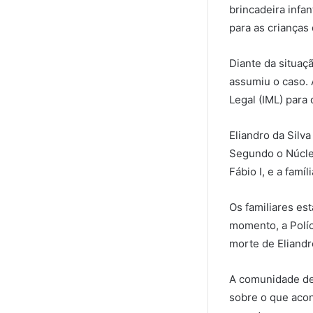
brincadeira infa
para as crianças
Diante da situaç
assumiu o caso. A
Legal (IML) para
Eliandro da Silv
Segundo o Núcleo
Fábio I, e a famí
Os familiares es
momento, a Políci
morte de Eliandr
A comunidade de 
sobre o que aco