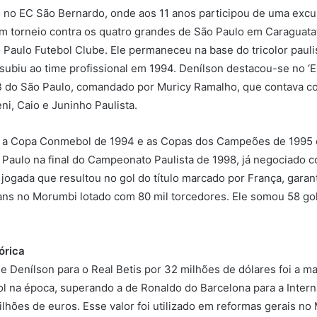
 no EC São Bernardo, onde aos 11 anos participou de uma excu
m torneio contra os quatro grandes de São Paulo em Caraguata
o Paulo Futebol Clube. Ele permaneceu na base do tricolor paulis
subiu ao time profissional em 1994. Denílson destacou-se no ‘
e B do São Paulo, comandado por Muricy Ramalho, que contava 
i, Caio e Juninho Paulista.
 a Copa Conmebol de 1994 e as Copas dos Campeões de 1995 e
Paulo na final do Campeonato Paulista de 1998, já negociado c
ogada que resultou no gol do título marcado por França, garant
ans no Morumbi lotado com 80 mil torcedores. Ele somou 58 go
órica
de Denílson para o Real Betis por 32 milhões de dólares foi a ma
bol na época, superando a de Ronaldo do Barcelona para a Intern
lhões de euros. Esse valor foi utilizado em reformas gerais no