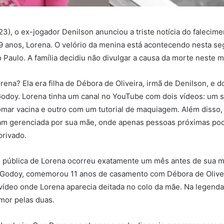
3), o ex-jogador Denilson anunciou a triste notícia do falecim
9 anos, Lorena. O velório da menina está acontecendo nesta se
Paulo. A família decidiu não divulgar a causa da morte neste 
ena? Ela era filha de Débora de Oliveira, irmã de Denilson, e d
Godoy. Lorena tinha um canal no YouTube com dois vídeos: um 
omar vacina e outro com um tutorial de maquiagem. Além disso,
ram gerenciada por sua mãe, onde apenas pessoas próximas pod
privado.
o pública de Lorena ocorreu exatamente um mês antes de sua 
 Godoy, comemorou 11 anos de casamento com Débora de Olivei
vídeo onde Lorena aparecia deitada no colo da mãe. Na legenda
mor pelas duas.