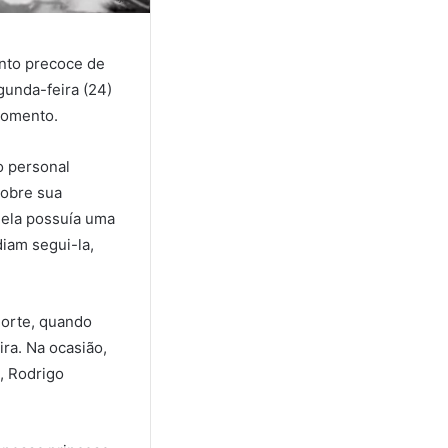
ento precoce de
gunda-feira (24)
momento.
o personal
sobre sua
 ela possuía uma
iam segui-la,
morte, quando
ra. Na ocasião,
, Rodrigo