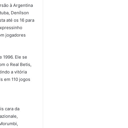
rsão à Argentina
tuba, Denílson
ta até os 16 para
Expressinho
com jogadores
 1996. Ele se
om o Real Betis,
indo a vitória
ls em 110 jogos
is cara da
azionale,
 Morumbi,