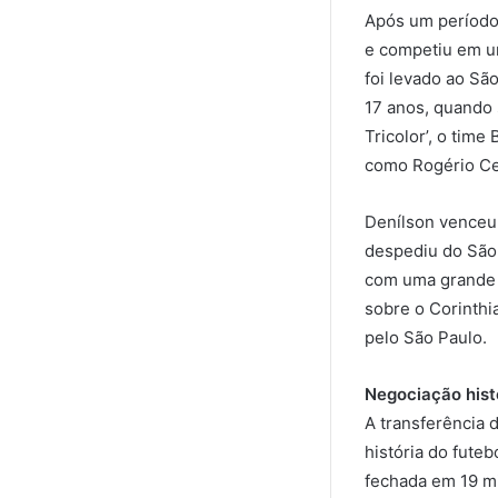
Após um período
e competiu em u
foi levado ao Sã
17 anos, quando 
Tricolor’, o tim
como Rogério Cen
Denílson venceu
despediu do São 
com uma grande j
sobre o Corinthi
pelo São Paulo.
Negociação hist
A transferência 
história do fute
fechada em 19 mi