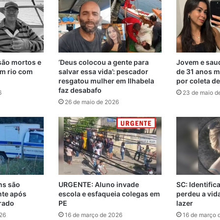
são mortos e
‘Deus colocou a gente para
Jovem e saud
m rio com
salvar essa vida’: pescador
de 31 anos m
resgatou mulher em Ilhabela
por coleta d
faz desabafo
6
23 de maio d
26 de maio de 2026
ns são
URGENTE: Aluno invade
SC: Identifi
nte após
escola e esfaqueia colegas em
perdeu a vi
rado
PE
lazer
26
16 de março de 2026
16 de março 