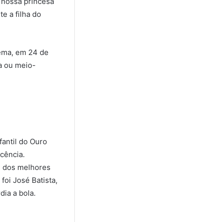
 nossa princesa
e a filha do
ema, em 24 de
a ou meio-
fantil do Ouro
cência.
m dos melhores
foi José Batista,
ia a bola.