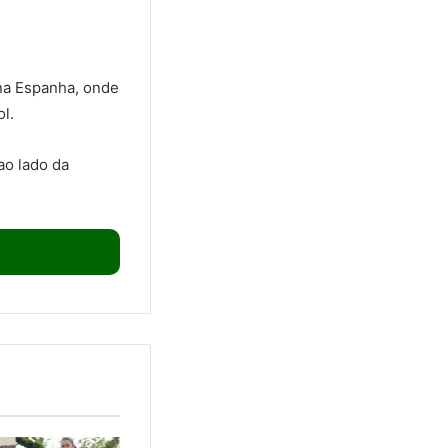
na Espanha, onde
l.
ao lado da