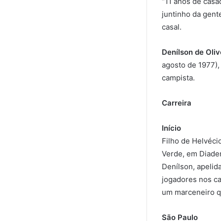
“11 anos de cas
juntinho da gent
casal.
Denílson de Oliv
agosto de 1977),
campista.
Carreira
Início
Filho de Helvéci
Verde, em Diadem
Denílson, apeli
jogadores nos ca
um marceneiro qu
São Paulo