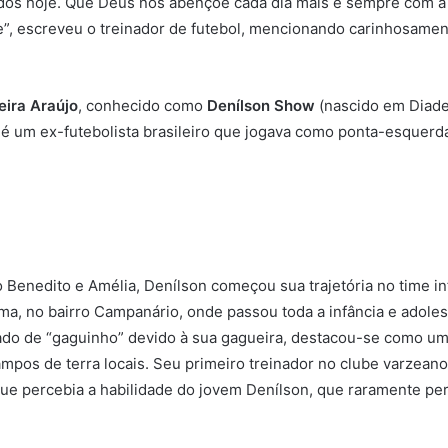
ados hoje. Que Deus nos abençoe cada dia mais e sempre com a
e”, escreveu o treinador de futebol, mencionando carinhosament
eira Araújo
, conhecido como
Denílson Show
(nascido em Diad
 é um ex-futebolista brasileiro que jogava como ponta-esquerd
o Benedito e Amélia, Denílson começou sua trajetória no time in
a, no bairro Campanário, onde passou toda a infância e adoles
dado de “gaguinho” devido à sua gagueira, destacou-se como u
mpos de terra locais. Seu primeiro treinador no clube varzeano 
e percebia a habilidade do jovem Denílson, que raramente perd