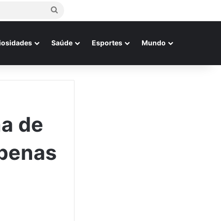
Procurar
por
iosidades
Saúde
Esportes
Mundo
ha de
apenas