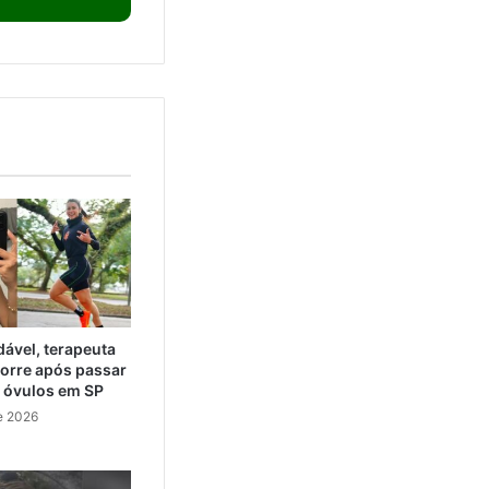
ável, terapeuta
orre após passar
e óvulos em SP
e 2026