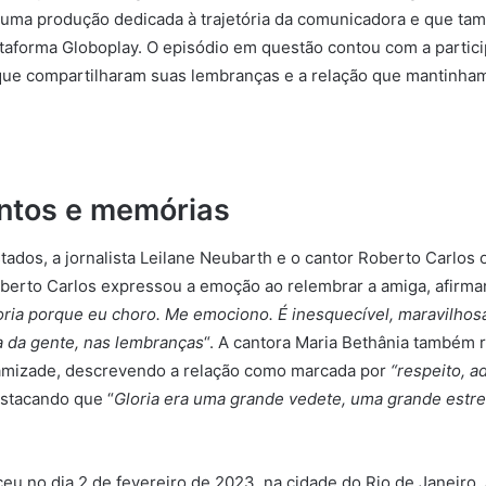
a, uma produção dedicada à trajetória da comunicadora e que t
ataforma Globoplay. O episódio em questão contou com a partic
que compartilharam suas lembranças e a relação que mantinha
ntos e memórias
stados, a jornalista Leilane Neubarth e o cantor Roberto Carlos
berto Carlos expressou a emoção ao relembrar a amiga, afirm
loria porque eu choro. Me emociono. É inesquecível, maravilhos
a da gente, nas lembranças
“. A cantora Maria Bethânia também 
amizade, descrevendo a relação como marcada por
“respeito, a
estacando que “
Gloria era uma grande vedete, uma grande estrel
eceu no dia 2 de fevereiro de 2023, na cidade do Rio de Janeiro