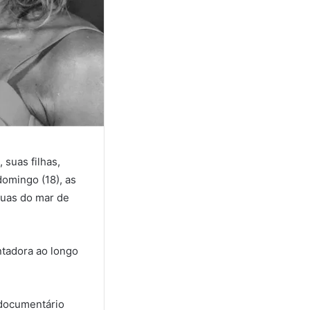
 suas filhas,
omingo (18), as
guas do mar de
ntadora ao longo
 documentário