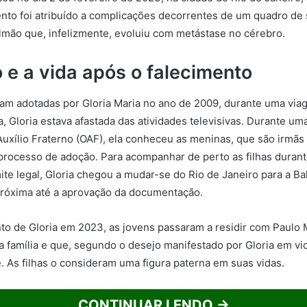
ento foi atribuído a complicações decorrentes de um quadro de
mão que, infelizmente, evoluiu com metástase no cérebro.
 e a vida após o falecimento
ram adotadas por Gloria Maria no ano de 2009, durante uma viag
, Gloria estava afastada das atividades televisivas. Durante uma
uxílio Fraterno (OAF), ela conheceu as meninas, que são irmãs 
o processo de adoção. Para acompanhar de perto as filhas dura
ite legal, Gloria chegou a mudar-se do Rio de Janeiro para a Ba
óxima até a aprovação da documentação.
to de Gloria em 2023, as jovens passaram a residir com Paulo
 família e que, segundo o desejo manifestado por Gloria em vi
. As filhas o consideram uma figura paterna em suas vidas.
CONTINUAR LENDO →