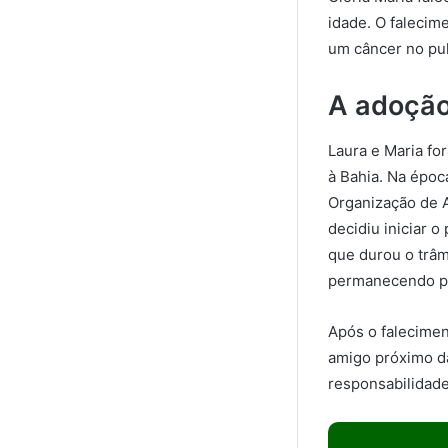
idade. O falecim
um câncer no pul
A adoção
Laura e Maria fo
à Bahia. Na época
Organização de A
decidiu iniciar 
que durou o trâm
permanecendo pr
Após o falecimen
amigo próximo da
responsabilidade