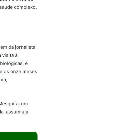
 saúde complexo,
em da jornalista
 visita à
biológicas, e
nte os onze meses
hia,
 Mesquita, um
da, assumiu a