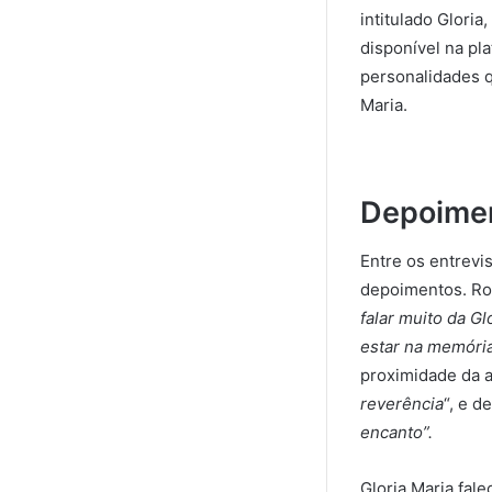
intitulado Glori
disponível na pl
personalidades 
Maria.
Depoime
Entre os entrevi
depoimentos. Ro
falar muito da G
estar na memóri
proximidade da 
reverência
“, e d
encanto”.
Gloria Maria fal