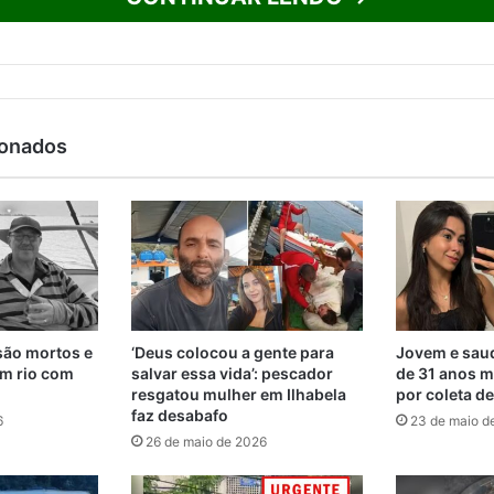
ionados
são mortos e
‘Deus colocou a gente para
Jovem e saud
m rio com
salvar essa vida’: pescador
de 31 anos m
resgatou mulher em Ilhabela
por coleta d
faz desabafo
6
23 de maio d
26 de maio de 2026