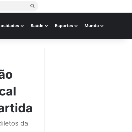
Procurar
por
iosidades
Saúde
Esportes
Mundo
são
cal
artida
iletos da