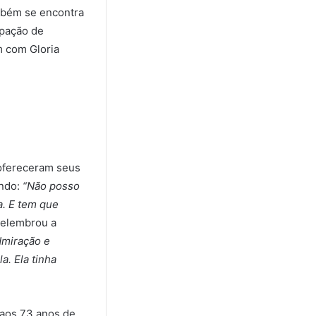
ambém se encontra
ipação de
m com Gloria
 ofereceram seus
ando:
“Não posso
a. E tem que
relembrou a
dmiração e
a. Ela tinha
, aos 73 anos de