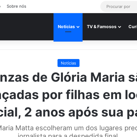
o
Sobre nós
Notícias
TV & Famosos
Cur
Notícias
nzas de Glória Maria 
nçadas por filhas em lo
ial, 2 anos após sua p
Maria Matta escolheram um dos lugares pred
jornalista para a despedida final.