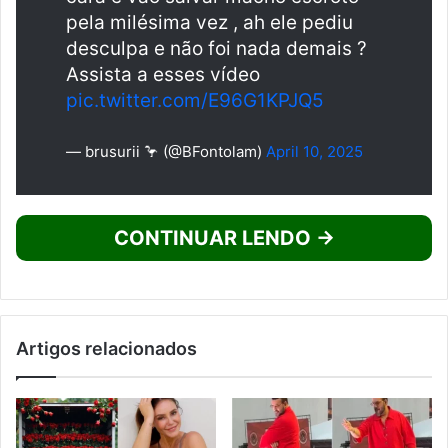
pela milésima vez , ah ele pediu
desculpa e não foi nada demais ?
Assista a esses vídeo
pic.twitter.com/E96G1KPJQ5
— brusurii 🦩 (@BFontolam)
April 10, 2025
CONTINUAR LENDO →
Artigos relacionados