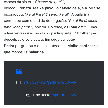
cabeça da sister
. “Chance do quê?”
,
indagou
Renata
.
Maike
puxou o cabelo dela
, e a loira se
incomodou:
“Para! Para! É sério! Para!”
. A bailarina
continuou com o pedido de negação.
“Para! Eu já disse
para você parar”
, insistiu. No telão, a
Globo
emitiu uma
advertência direcionada ao participante. O brother pediu
desculpas e se afastou. Em seguida,
João
Pedro
perguntou o que aconteceu, e
Maike confessou
que mordeu a bailarina
.
👇🏻
https://t.co/p3ze6vuAH8
— cir (@tuitacirlanio)
April 10, 2025