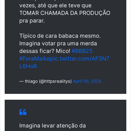
vezes, até que ele teve que
TOMAR CHAMADA DA PRODUÇÃO
pra parar.
Típico de cara babaca mesmo.
Imagina votar pra uma merda
dessas ficar? Mico!
#BBB25
#ForaMaike
pic.twitter.com/AFSN7
L6HoR
— thiago (@httpsrealitys)
April 10, 2025
Imagina levar atenção da