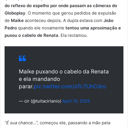
do reflexo do espelho por onde passam as câmeras do
Globoplay
. O momento que gerou pedidos de expulsão
de
Maike
aconteceu depois. A dupla estava com
João
Pedro
quando ele novamente
tentou uma aproximação e
puxou o cabelo de Renata
. Ela reclamou.
Maike puxando o cabelo da Renata
e ela mandando
parar.
pic.twitter.com/oTc7UhCdro
— cir (@tuitacirlanio)
April 10, 2025
“É sua chance…”,
começou ele, passando a mão pela