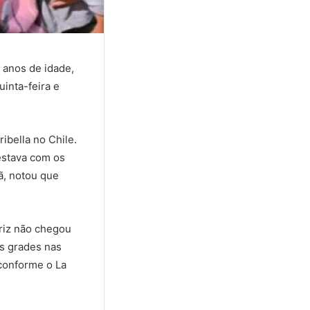
 anos de idade,
uinta-feira e
ibella no Chile.
estava com os
ã, notou que
triz não chegou
As grades nas
 conforme o La