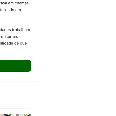
a casa em chamas
internado em
ridades trabalham
 materiais
bilidade de que