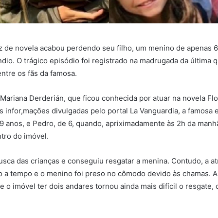
z de novela acabou perdendo seu filho, um menino de apenas 6
dio. O trágico episódio foi registrado na madrugada da última q
ntre os fãs da famosa.
 Mariana Derderián, que ficou conhecida por atuar na novela Flor
 infor,mações divulgadas pelo portal La Vanguardia, a famosa 
de 9 anos, e Pedro, de 6, quando, apriximadamente às 2h da manh
tro do imóvel.
usca das crianças e conseguiu resgatar a menina. Contudo, a a
ho a tempo e o menino foi preso no cômodo devido às chamas. 
de o imóvel ter dois andares tornou ainda mais difícil o resgate,