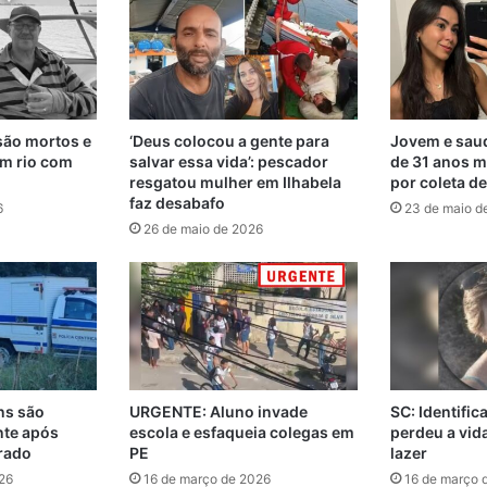
são mortos e
‘Deus colocou a gente para
Jovem e saud
m rio com
salvar essa vida’: pescador
de 31 anos m
resgatou mulher em Ilhabela
por coleta d
faz desabafo
6
23 de maio d
26 de maio de 2026
ns são
URGENTE: Aluno invade
SC: Identifi
nte após
escola e esfaqueia colegas em
perdeu a vi
rado
PE
lazer
26
16 de março de 2026
16 de março 