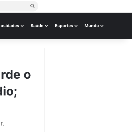
Procurar
por
iosidades
Saúde
Esportes
Mundo
erde o
io;
r.