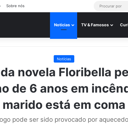
o
Sobre nós
Notícias
TV & Famosos
Cur
Notícias
 da novela Floribella p
lho de 6 anos em incênd
marido está em coma
ogo pode ser sido provocado por aquecedo