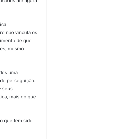
ticados até agora
ica
ro não vincula os
dimento de que
ções, mesmo
ados uma
s de perseguição.
e seus
ica, mais do que
so que tem sido