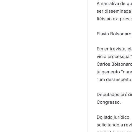
A narrativa de q
ser disseminada 
fiéis ao ex-presi
Flávio Bolsonaro
Em entrevista, e
vício processual
Carlos Bolsonaro
julgamento “nunc
“um desrespeito 
Deputados próxi
Congresso.
Do lado jurídico
solicitando a re