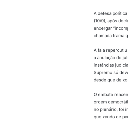
A defesa polític
(10/9), após dec
enxergar “incomp
chamada trama go
A fala repercuti
a anulação do ju
instâncias judic
Supremo só deve
desde que deixo
O embate reacend
ordem democrátic
no plenário, foi
queixando de par