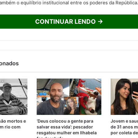
ambém o equilíbrio institucional entre os poderes da República
CONTINUAR LENDO →
ionados
são mortos e
‘Deus colocou a gente para
Jovem e saud
m rio com
salvar essa vida’: pescador
de 31 anos m
resgatou mulher em Ilhabela
por coleta d