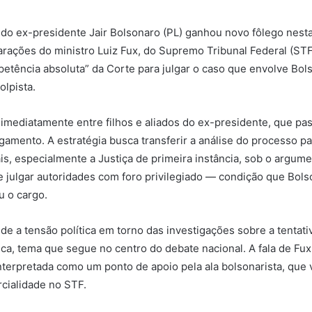
a do ex-presidente Jair Bolsonaro (PL) ganhou novo fôlego nesta
larações do ministro Luiz Fux, do Supremo Tribunal Federal (STF
etência absoluta” da Corte para julgar o caso que envolve Bol
lpista.
u imediatamente entre filhos e aliados do ex-presidente, que pas
lgamento. A estratégia busca transferir a análise do processo pa
iais, especialmente a Justiça de primeira instância, sob o argum
 julgar autoridades com foro privilegiado — condição que Bol
u o cargo.
e a tensão política em torno das investigações sobre a tentativ
a, tema que segue no centro do debate nacional. A fala de Fux
 interpretada como um ponto de apoio pela ala bolsonarista, que 
cialidade no STF.