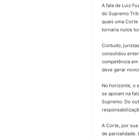
A fala de Luiz F
do Supremo Tribu
quais uma Corte 
tornaria nulos t
Contudo, jurista
consolidou enten
competência em di
deve gerar novos
No horizonte, o e
se apoiam na fala
Supremo. Do outr
responsabilizaçã
A Corte, por sua 
de parcialidade.