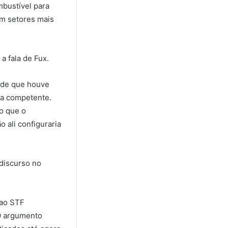
mbustível para
em setores mais
a fala de Fux.
a de que houve
ia competente.
do que o
 ali configuraria
discurso no
 ao STF
 O argumento