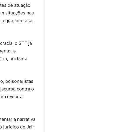
tes de atuação
em situações nas
 o que, em tese,
racia, o STF já
mentar a
ário, portanto,
do, bolsonaristas
discurso contra o
ra evitar a
mentar a narrativa
 jurídico de Jair