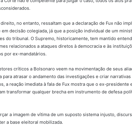
e a Corte não é competente para julgar o caso, todos os atos pra
sconsiderados.
 direito, no entanto, ressaltam que a declaração de Fux não impl
em decisão colegiada, já que a posição individual de um minist
es do tribunal. O Supremo, historicamente, tem mantido enten
imes relacionados a ataques diretos à democracia e às institui
os por ex-mandatários.
etores críticos a Bolsonaro veem na movimentação de seus ali
ca para atrasar o andamento das investigações e criar narrativa
s, a reação imediata à fala de Fux mostra que o ex-presidente 
m transformar qualquer brecha em instrumento de defesa polít
forçar a imagem de vítima de um suposto sistema injusto, discur
er a base eleitoral mobilizada.