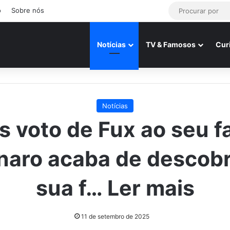
o
Sobre nós
Notícias
TV & Famosos
Cur
Notícias
 voto de Fux ao seu f
naro acaba de descobr
sua f… Ler mais
11 de setembro de 2025