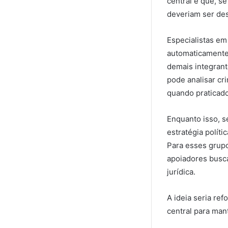
central é que, s
deveriam ser de
Especialistas em
automaticamente 
demais integrant
pode analisar cr
quando praticad
Enquanto isso, s
estratégia políti
Para esses grupo
apoiadores busca
jurídica.
A ideia seria re
central para mant