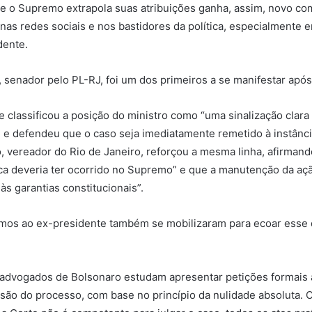
ue o Supremo extrapola suas atribuições ganha, assim, novo co
nas redes sociais e nos bastidores da política, especialmente 
dente.
, senador pelo PL-RJ, foi um dos primeiros a se manifestar após 
le classificou a posição do ministro como “uma sinalização clar
” e defendeu que o caso seja imediatamente remetido à instânc
, vereador do Rio de Janeiro, reforçou a mesma linha, afirman
a deveria ter ocorrido no Supremo” e que a manutenção da ação
às garantias constitucionais”.
mos ao ex-presidente também se mobilizaram para ecoar esse 
, advogados de Bolsonaro estudam apresentar petições formais
visão do processo, com base no princípio da nulidade absoluta.