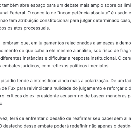
ux também abre espaço para um debate mais amplo sobre os limi
nal Federal. O conceito de “incompetência absoluta” é usado 
não tem atribuição constitucional para julgar determinado caso,
odos os atos processuais.
s lembram que, em julgamentos relacionados a ameaças à democ
dimento de que cabe a ele mesmo a análise, sob risco de frag
ferentes instâncias e dificultar a resposta institucional. O cen
 embates jurídicos, com reflexos políticos imediatos.
pisódio tende a intensificar ainda mais a polarização. De um la
 de Fux para reivindicar a nulidade do julgamento e reforçar o 
o, críticos do ex-presidente acusam-no de buscar manobras pa
o.
vez, terá de enfrentar o desafio de reafirmar seu papel sem ali
 O desfecho desse embate poderá redefinir não apenas o destino