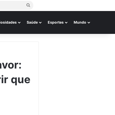
Procurar
por
iosidades
Saúde
Esportes
Mundo
avor:
ir que