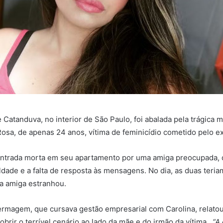
Catanduva, no interior de São Paulo, foi abalada pela trágica m
Rosa, de apenas 24 anos, vítima de feminicídio cometido pelo 
contrada morta em seu apartamento por uma amiga preocupada, 
ldade e a falta de resposta às mensagens. No dia, as duas teri
 a amiga estranhou.
fermagem, que cursava gestão empresarial com Carolina, relato
obrir o terrível cenário ao lado da mãe e do irmão da vítima.
“A 