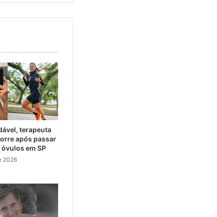
ável, terapeuta
orre após passar
e óvulos em SP
e 2026