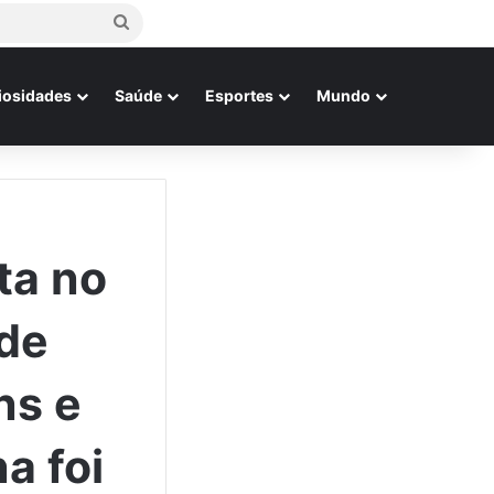
Procurar
por
iosidades
Saúde
Esportes
Mundo
ta no
 de
ns e
a foi