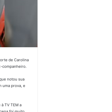
orte de Carolina
ex-companheiro.
que notou sua
am uma prova, e
u à TV TEM a
cena foi muito