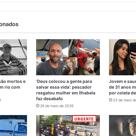
ionados
são mortos e
‘Deus colocou a gente para
Jovem e saud
m rio com
salvar essa vida’: pescador
de 31 anos m
resgatou mulher em Ilhabela
por coleta d
faz desabafo
6
23 de maio d
26 de maio de 2026