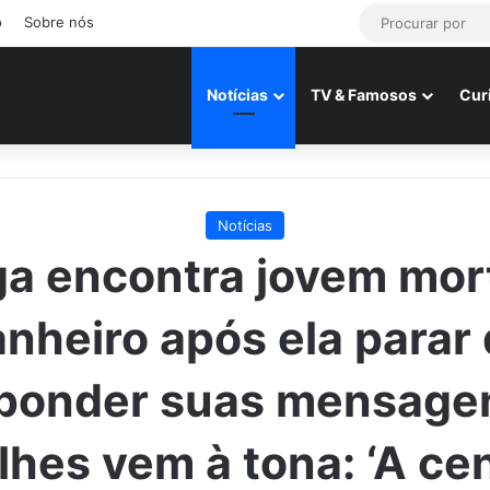
o
Sobre nós
Notícias
TV & Famosos
Cur
Notícias
a encontra jovem mor
nheiro após ela parar
ponder suas mensage
lhes vem à tona: ‘A cen