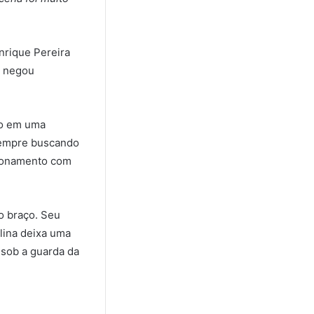
nrique Pereira
s negou
io em uma
sempre buscando
acionamento com
o braço. Seu
lina deixa uma
 sob a guarda da