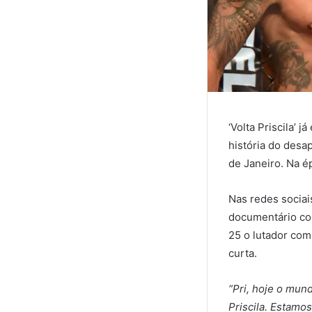
‘Volta Priscila’ 
história do desa
de Janeiro. Na é
Nas redes sociai
documentário con
25 o lutador com
curta.
“Pri, hoje o mun
Priscila. Estamo