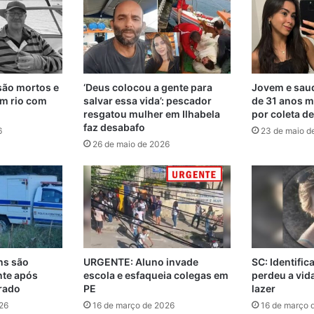
são mortos e
‘Deus colocou a gente para
Jovem e saud
m rio com
salvar essa vida’: pescador
de 31 anos m
resgatou mulher em Ilhabela
por coleta d
faz desabafo
6
23 de maio d
26 de maio de 2026
ns são
URGENTE: Aluno invade
SC: Identifi
nte após
escola e esfaqueia colegas em
perdeu a vi
rado
PE
lazer
26
16 de março de 2026
16 de março 