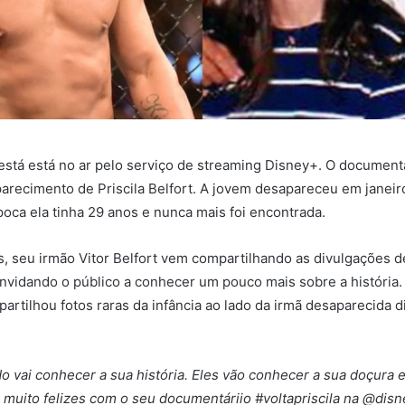
já está está no ar pelo serviço de streaming Disney+. O document
parecimento de Priscila Belfort. A jovem desapareceu em janei
poca ela tinha 29 anos e nunca mais foi encontrada.
s, seu irmão Vitor Belfort vem compartilhando as divulgações d
vidando o público a conhecer um pouco mais sobre a história. 
partilhou fotos raras da infância ao lado da irmã desaparecida 
do vai conhecer a sua história. Eles vão conhecer a sua doçura 
s muito felizes com o seu documentáriio #voltapriscila na @disne