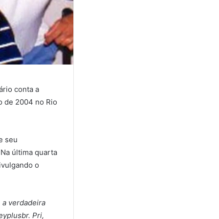
ário conta a
ro de 2004 no Rio
e seu
Na última quarta
divulgando o
e a verdadeira
yplusbr. Pri,