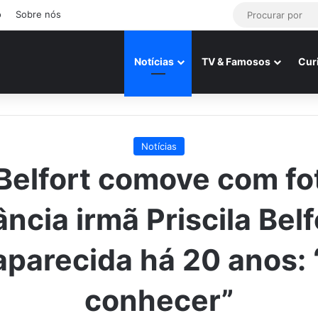
o
Sobre nós
Notícias
TV & Famosos
Cur
Notícias
 Belfort comove com fo
ância irmã Priscila Belf
parecida há 20 anos:
conhecer”