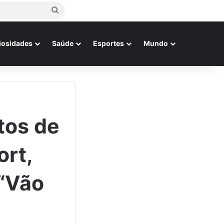
Procurar
por
iosidades
Saúde
Esportes
Mundo
tos de
ort,
 “Vão