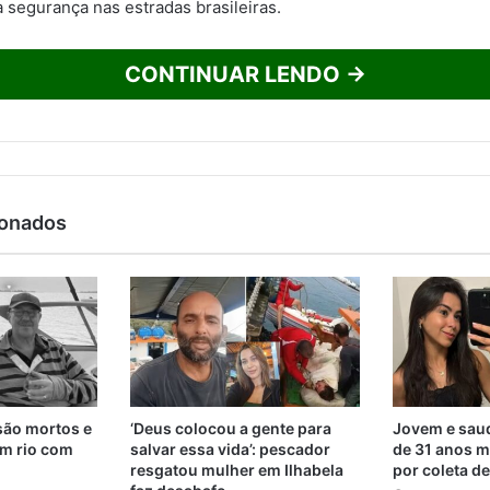
 segurança nas estradas brasileiras.
CONTINUAR LENDO →
ionados
são mortos e
‘Deus colocou a gente para
Jovem e saud
m rio com
salvar essa vida’: pescador
de 31 anos m
resgatou mulher em Ilhabela
por coleta d