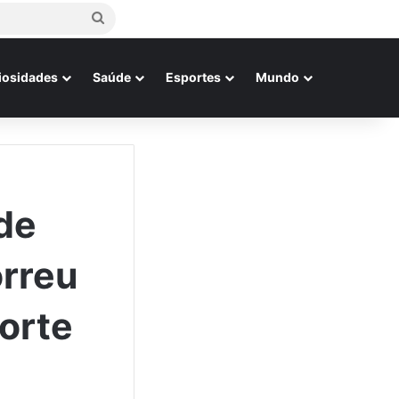
Procurar
por
iosidades
Saúde
Esportes
Mundo
de
orreu
forte