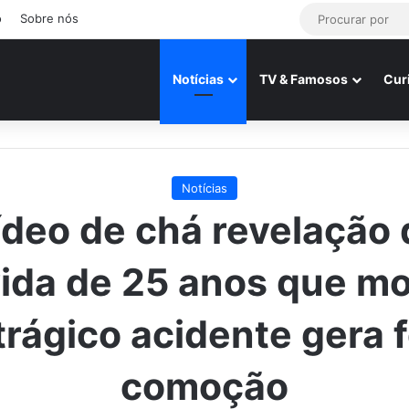
o
Sobre nós
Notícias
TV & Famosos
Cur
Notícias
ídeo de chá revelação 
ida de 25 anos que m
rágico acidente gera 
comoção