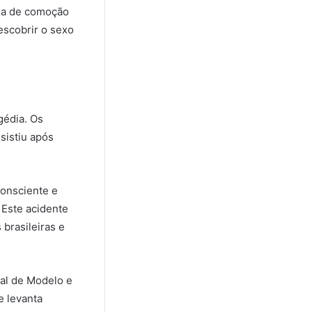
nda de comoção
escobrir o sexo
gédia. Os
sistiu após
consciente e
 Este acidente
brasileiras e
al de Modelo e
e levanta