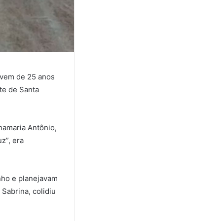
jovem de 25 anos
te de Santa
hamaria Antônio,
z”, era
nho e planejavam
 Sabrina, colidiu