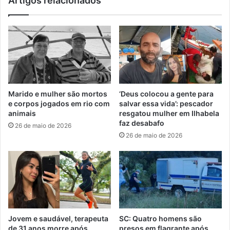
Artigos relacionados
Marido e mulher são mortos
‘Deus colocou a gente para
e corpos jogados em rio com
salvar essa vida’: pescador
animais
resgatou mulher em Ilhabela
faz desabafo
26 de maio de 2026
26 de maio de 2026
Jovem e saudável, terapeuta
SC: Quatro homens são
de 31 anos morre após
presos em flagrante após